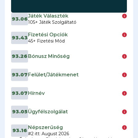
Játék Választék
93.06
105+ Játék Szolgáltató
Fizetési Opciók
93.43
45+ Fizetési Mód
93.26
Bónusz Minőség
93.07
Felület/Játékmenet
93.07
Hírnév
93.05
Ügyfélszolgálat
Népszerűség
93.16
#2 itt: August 2026