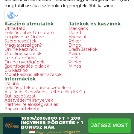
megtalálhassák a számukra legmegfelelőbb kaszinót.
Kaszinó útmutatók
Játékok és kaszinók
Útmutató
Blackjack
Felelős Játék Útmutató
Rulett
Legális-e az Online
Baccarat
Szerencsejáték
Póker
Magyarországon?
Bingó
Online kaszinók
Crash Játékok
Új online kaszinók
Aviator
Fizetési módok
JetX
Online nyerőgépek
Plinko
Sportfogadási oldalak
Mines
Élő kaszinó
Mobil kaszinó alkalmazások
Információk
Rólunk
Felelős játék és játékosvédelem
Általános Szerződési Feltételek (ÁSZF)
Süti szabályzat
Adatvédelmi irányelvek
Partneri felelősségvállalás
Kapcsolatfelvétel
100%/200.000 FT + 200
INGYENES PÖRGETÉS + 1
JÁTSSZ MOST
BÓNUSZ RÁK
Magyar játékosok
Elfogadott
© 2026 Szerzői jogok | Minden jog fenntartva