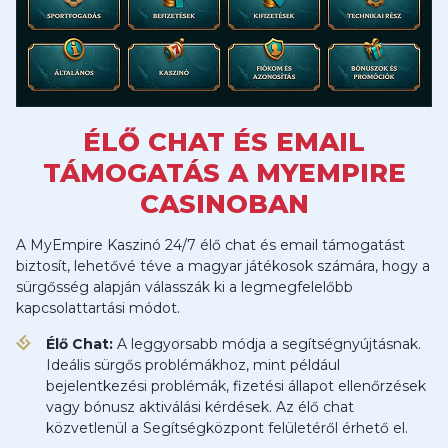
ÉLŐ CHAT ÉS EMAIL
TÁMOGATÁS A MYEMPIRE
CASINOBAN
A MyEmpire Kaszinó 24/7 élő chat és email támogatást
biztosít, lehetővé téve a magyar játékosok számára, hogy a
sürgősség alapján válasszák ki a legmegfelelőbb
kapcsolattartási módot.
Élő Chat:
A leggyorsabb módja a segítségnyújtásnak.
Ideális sürgős problémákhoz, mint például
bejelentkezési problémák, fizetési állapot ellenőrzések
vagy bónusz aktiválási kérdések. Az élő chat
közvetlenül a Segítségközpont felületéről érhető el.