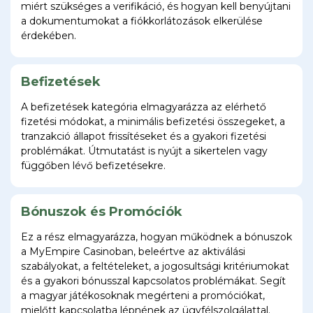
miért szükséges a verifikáció, és hogyan kell benyújtani
a dokumentumokat a fiókkorlátozások elkerülése
érdekében.
Befizetések
A befizetések kategória elmagyarázza az elérhető
fizetési módokat, a minimális befizetési összegeket, a
tranzakció állapot frissítéseket és a gyakori fizetési
problémákat. Útmutatást is nyújt a sikertelen vagy
függőben lévő befizetésekre.
Bónuszok és Promóciók
Ez a rész elmagyarázza, hogyan működnek a bónuszok
a MyEmpire Casinoban, beleértve az aktiválási
szabályokat, a feltételeket, a jogosultsági kritériumokat
és a gyakori bónusszal kapcsolatos problémákat. Segít
a magyar játékosoknak megérteni a promóciókat,
mielőtt kapcsolatba lépnének az ügyfélszolgálattal.