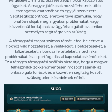
kérdéseket, mind az összetettebb fiókkal kapcsolatos
ügyeket. A magyar játékosok hozzáférhetnek több
támogatási csatornához és egy jól szervezett
Segítségközponthoz, lehetővé téve számukra, hogy
önállóan oldják meg a gyakori problémákat, vagy
közvetlenül forduljanak az ügyfélszolgálathoz, amikor
személyes segítségre van szükség.
A támogatási csapat számos témát lefed, beleértve a
fiókhoz való hozzáférést, a verifikációt, a befizetéseket, a
kifizetéseket, a bónusz feltételeket, a technikai
problémákat és a sportfogadással kapcsolatos kérdéseket.
Ez a réteges támogatási beállítás biztosítja, hogy a magyar
felhasználók zökkenőmentesen mozoghassanak az
önkiszolgáló források és a közvetlen segítség között
szükségtelen késedelmek nélkül.