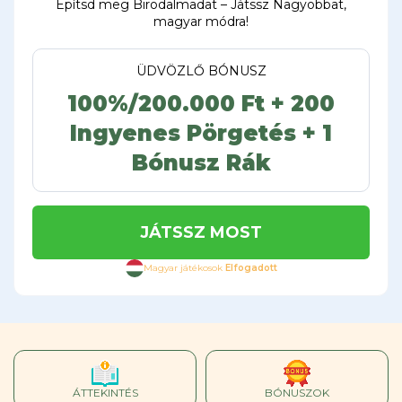
Építsd meg Birodalmadat – Játssz Nagyobbat,
magyar módra!
ÜDVÖZLŐ BÓNUSZ
100%/200.000 Ft + 200
Ingyenes Pörgetés + 1
Bónusz Rák
JÁTSSZ MOST
Magyar játékosok
Elfogadott
ÁTTEKINTÉS
BÓNUSZOK