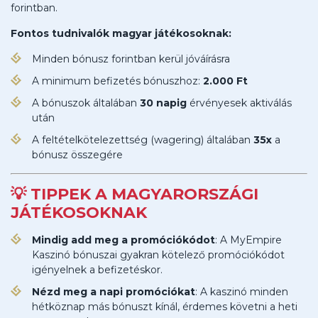
forintban.
Fontos tudnivalók magyar játékosoknak:
Minden bónusz forintban kerül jóváírásra
A minimum befizetés bónuszhoz:
2.000 Ft
A bónuszok általában
30 napig
érvényesek aktiválás
után
A feltételkötelezettség (wagering) általában
35x
a
bónusz összegére
💡 TIPPEK A MAGYARORSZÁGI
JÁTÉKOSOKNAK
Mindig add meg a promóciókódot
: A MyEmpire
Kaszinó bónuszai gyakran kötelező promóciókódot
igényelnek a befizetéskor.
Nézd meg a napi promóciókat
: A kaszinó minden
hétköznap más bónuszt kínál, érdemes követni a heti