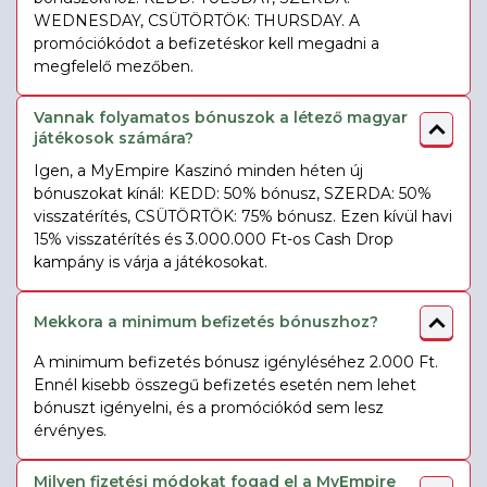
WEDNESDAY, CSÜTÖRTÖK: THURSDAY. A
promóciókódot a befizetéskor kell megadni a
megfelelő mezőben.
Vannak folyamatos bónuszok a létező magyar
játékosok számára?
Igen, a MyEmpire Kaszinó minden héten új
bónuszokat kínál: KEDD: 50% bónusz, SZERDA: 50%
visszatérítés, CSÜTÖRTÖK: 75% bónusz. Ezen kívül havi
15% visszatérítés és 3.000.000 Ft-os Cash Drop
kampány is várja a játékosokat.
Mekkora a minimum befizetés bónuszhoz?
A minimum befizetés bónusz igényléséhez 2.000 Ft.
Ennél kisebb összegű befizetés esetén nem lehet
bónuszt igényelni, és a promóciókód sem lesz
érvényes.
Milyen fizetési módokat fogad el a MyEmpire