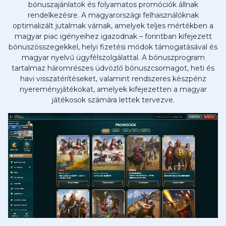
bónuszajánlatok és folyamatos promóciók állnak
rendelkezésre. A magyarországi felhasználóknak
optimalizált jutalmak várnak, amelyek teljes mértékben a
magyar piac igényeihez igazodnak – forintban kifejezett
bónuszösszegekkel, helyi fizetési módok támogatásával és
magyar nyelvű ügyfélszolgálattal. A bónuszprogram
tartalmaz háromrészes üdvözlő bónuszcsomagot, heti és
havi visszatérítéseket, valamint rendszeres készpénz
nyereményjátékokat, amelyek kifejezetten a magyar
játékosok számára lettek tervezve.