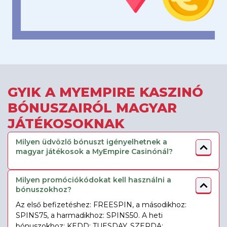
GYIK A MYEMPIRE KASZINÓ
BÓNUSZAIRÓL MAGYAR
JÁTÉKOSOKNAK
Milyen üdvözlő bónuszt igényelhetnek a
magyar játékosok a MyEmpire Casinónál?
Milyen promóciókódokat kell használni a
bónuszokhoz?
Az első befizetéshez: FREESPIN, a másodikhoz:
SPINS75, a harmadikhoz: SPINS50. A heti
bónuszokhoz: KEDD: TUESDAY, SZERDA: