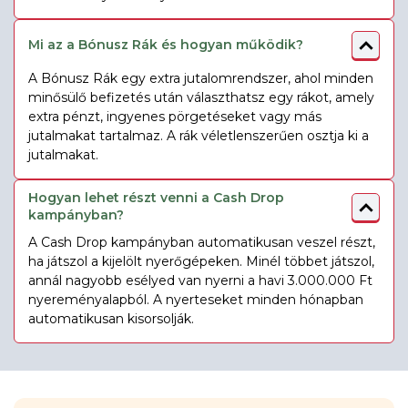
Mi az a Bónusz Rák és hogyan működik?
A Bónusz Rák egy extra jutalomrendszer, ahol minden
minősülő befizetés után választhatsz egy rákot, amely
extra pénzt, ingyenes pörgetéseket vagy más
jutalmakat tartalmaz. A rák véletlenszerűen osztja ki a
jutalmakat.
Hogyan lehet részt venni a Cash Drop
kampányban?
A Cash Drop kampányban automatikusan veszel részt,
ha játszol a kijelölt nyerőgépeken. Minél többet játszol,
annál nagyobb esélyed van nyerni a havi 3.000.000 Ft
nyereményalapból. A nyerteseket minden hónapban
automatikusan kisorsolják.