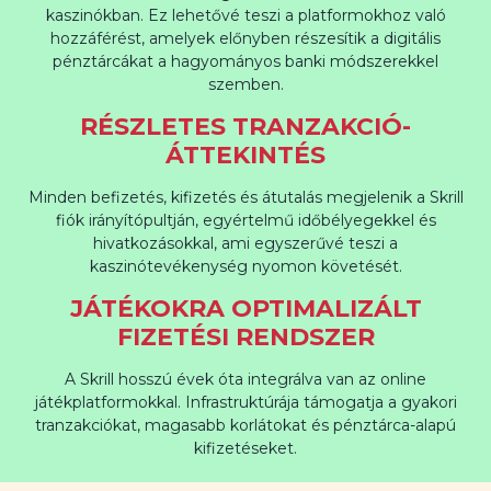
kaszinókban. Ez lehetővé teszi a platformokhoz való
hozzáférést, amelyek előnyben részesítik a digitális
pénztárcákat a hagyományos banki módszerekkel
szemben.
RÉSZLETES TRANZAKCIÓ-
ÁTTEKINTÉS
Minden befizetés, kifizetés és átutalás megjelenik a Skrill
fiók irányítópultján, egyértelmű időbélyegekkel és
hivatkozásokkal, ami egyszerűvé teszi a
kaszinótevékenység nyomon követését.
JÁTÉKOKRA OPTIMALIZÁLT
FIZETÉSI RENDSZER
A Skrill hosszú évek óta integrálva van az online
játékplatformokkal. Infrastruktúrája támogatja a gyakori
tranzakciókat, magasabb korlátokat és pénztárca-alapú
kifizetéseket.