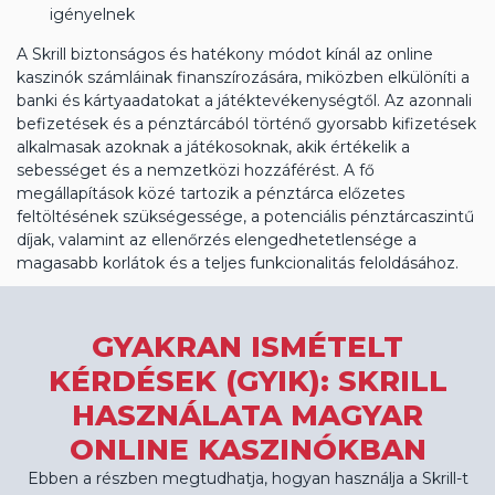
igényelnek
A Skrill biztonságos és hatékony módot kínál az online
kaszinók számláinak finanszírozására, miközben elkülöníti a
banki és kártyaadatokat a játéktevékenységtől. Az azonnali
befizetések és a pénztárcából történő gyorsabb kifizetések
alkalmasak azoknak a játékosoknak, akik értékelik a
sebességet és a nemzetközi hozzáférést. A fő
megállapítások közé tartozik a pénztárca előzetes
feltöltésének szükségessége, a potenciális pénztárcaszintű
díjak, valamint az ellenőrzés elengedhetetlensége a
magasabb korlátok és a teljes funkcionalitás feloldásához.
GYAKRAN ISMÉTELT
KÉRDÉSEK (GYIK): SKRILL
HASZNÁLATA MAGYAR
ONLINE KASZINÓKBAN
Ebben a részben megtudhatja, hogyan használja a Skrill-t