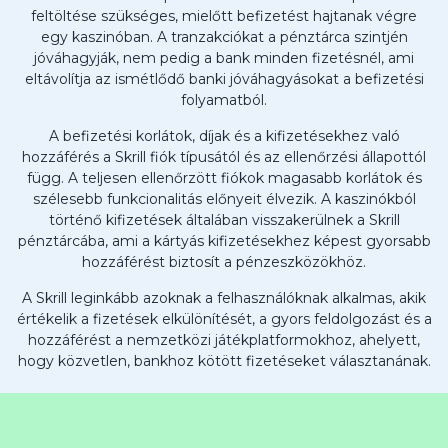
feltöltése szükséges, mielőtt befizetést hajtanak végre
egy kaszinóban. A tranzakciókat a pénztárca szintjén
jóváhagyják, nem pedig a bank minden fizetésnél, ami
eltávolítja az ismétlődő banki jóváhagyásokat a befizetési
folyamatból.
A befizetési korlátok, díjak és a kifizetésekhez való
hozzáférés a Skrill fiók típusától és az ellenőrzési állapottól
függ. A teljesen ellenőrzött fiókok magasabb korlátok és
szélesebb funkcionalitás előnyeit élvezik. A kaszinókból
történő kifizetések általában visszakerülnek a Skrill
pénztárcába, ami a kártyás kifizetésekhez képest gyorsabb
hozzáférést biztosít a pénzeszközökhöz.
A Skrill leginkább azoknak a felhasználóknak alkalmas, akik
értékelik a fizetések elkülönítését, a gyors feldolgozást és a
hozzáférést a nemzetközi játékplatformokhoz, ahelyett,
hogy közvetlen, bankhoz kötött fizetéseket választanának.