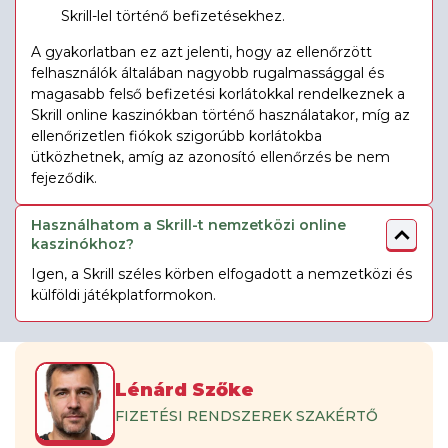
Skrill-lel történő befizetésekhez.
A gyakorlatban ez azt jelenti, hogy az ellenőrzött
felhasználók általában nagyobb rugalmassággal és
magasabb felső befizetési korlátokkal rendelkeznek a
Skrill online kaszinókban történő használatakor, míg az
ellenőrizetlen fiókok szigorúbb korlátokba
ütközhetnek, amíg az azonosító ellenőrzés be nem
fejeződik.
Használhatom a Skrill-t nemzetközi online
kaszinókhoz?
Igen, a Skrill széles körben elfogadott a nemzetközi és
külföldi játékplatformokon.
Lénárd Szőke
FIZETÉSI RENDSZEREK SZAKÉRTŐ