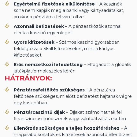
Egyértelmű fizetések elkülönítése
– A kaszinók
soha nem kapják meg a banki vagy kártyaadataikat,
amikor a pénztárca fel van töltve
Azonnali befizetések
– A pénzeszközök azonnal
elérik a kaszinó egyenlegét
Gyors kifizetések
– Számos kaszinó gyorsabban
feldolgozza a Skrill kifizetéseket, mint a kártyás
kifizetéseket
Erős nemzetközi lefedettség
– Elfogadott a globális
játékplatformok széles körén
HÁTRÁNYOK:
Pénztárcafeltöltés szükséges
– A pénztárca
feltöltése szükséges, mielőtt befizetést hajtanak végre
egy kaszinóban
Pénztárcaszintű díjak
– Díjakat számolhatnak fel
finanszírozási módszerek vagy valutaátváltás esetén
Ellenőrzés szükséges a teljes hozzáféréshez
– A
magasabb korlátok és kifizetések azonosító ellenőrzést