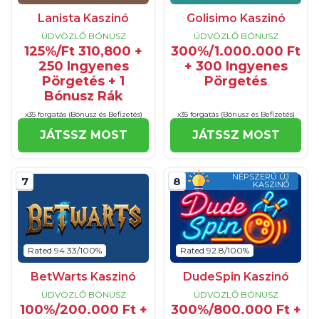
Lanista Kaszinó
Golisimo Kaszinó
ÜDVÖZLŐ BÓNUSZ
ÜDVÖZLŐ BÓNUSZ
125%/Ft 310,800 +
300%/1.000.000 Ft
250 Ingyenes
+ 300 Ingyenes
Pörgetés + 1
Pörgetés
Bónusz Rák
x35 forgatás (Bónusz és Befizetés)
x35 forgatás (Bónusz és Befizetés)
JÁTSSZ MOST
JÁTSSZ MOST
NÉPSZERŰ ÚJ
KASZINÓ
Rated 94.33/100%
Rated 92.8/100%
BetWarts Kaszinó
DudeSpin Kaszinó
ÜDVÖZLŐ BÓNUSZ
ÜDVÖZLŐ BÓNUSZ
100%/200.000 Ft +
300%/800.000 Ft +