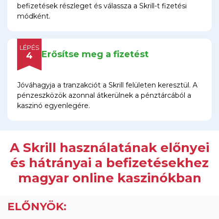
befizetések részleget és válassza a Skrill-t fizetési
módként.
LÉPÉS
Erősítse meg a fizetést
4
Jóváhagyja a tranzakciót a Skrill felületen keresztül. A
pénzeszközök azonnal átkerülnek a pénztárcából a
kaszinó egyenlegére.
A Skrill használatának előnyei
és hátrányai a befizetésekhez
magyar online kaszinókban
ELŐNYÖK: