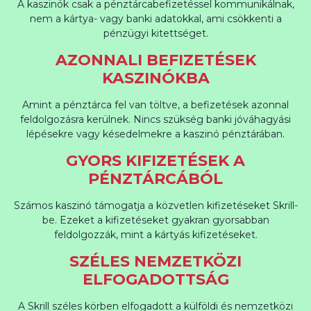
A kaszinók csak a pénztárcabefizetéssel kommunikálnak,
nem a kártya- vagy banki adatokkal, ami csökkenti a
pénzügyi kitettséget.
AZONNALI BEFIZETÉSEK
KASZINÓKBA
Amint a pénztárca fel van töltve, a befizetések azonnal
feldolgozásra kerülnek. Nincs szükség banki jóváhagyási
lépésekre vagy késedelmekre a kaszinó pénztárában.
GYORS KIFIZETÉSEK A
PÉNZTÁRCÁBÓL
Számos kaszinó támogatja a közvetlen kifizetéseket Skrill-
be. Ezeket a kifizetéseket gyakran gyorsabban
feldolgozzák, mint a kártyás kifizetéseket.
SZÉLES NEMZETKÖZI
ELFOGADOTTSÁG
A Skrill széles körben elfogadott a külföldi és nemzetközi