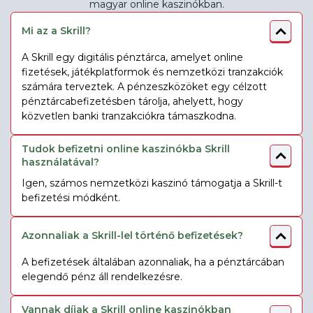
magyar online kaszinókban.
Mi az a Skrill?
A Skrill egy digitális pénztárca, amelyet online
fizetések, játékplatformok és nemzetközi tranzakciók
számára terveztek. A pénzeszközöket egy célzott
pénztárcabefizetésben tárolja, ahelyett, hogy
közvetlen banki tranzakciókra támaszkodna.
Tudok befizetni online kaszinókba Skrill
használatával?
Igen, számos nemzetközi kaszinó támogatja a Skrill-t
befizetési módként.
Azonnaliak a Skrill-lel történő befizetések?
A befizetések általában azonnaliak, ha a pénztárcában
elegendő pénz áll rendelkezésre.
Vannak díjak a Skrill online kaszinókban