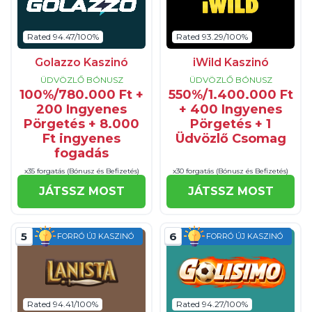
Rated 94.47/100%
Rated 93.29/100%
Golazzo Kaszinó
iWild Kaszinó
ÜDVÖZLŐ BÓNUSZ
ÜDVÖZLŐ BÓNUSZ
100%/780.000 Ft +
550%/1.400.000 Ft
200 Ingyenes
+ 400 Ingyenes
Pörgetés + 8.000
Pörgetés + 1
Ft ingyenes
Üdvözlő Csomag
fogadás
x35 forgatás (Bónusz és Befizetés)
x30 forgatás (Bónusz és Befizetés)
JÁTSSZ MOST
JÁTSSZ MOST
FORRÓ ÚJ KASZINÓ
FORRÓ ÚJ KASZINÓ
Rated 94.41/100%
Rated 94.27/100%