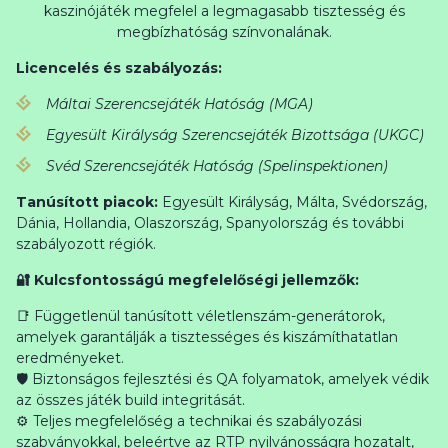
kaszinójáték megfelel a legmagasabb tisztesség és
megbízhatóság színvonalának.
Licencelés és szabályozás:
Máltai Szerencsejáték Hatóság (MGA)
Egyesült Királyság Szerencsejáték Bizottsága (UKGC)
Svéd Szerencsejáték Hatóság (Spelinspektionen)
Tanúsított piacok:
Egyesült Királyság, Málta, Svédország,
Dánia, Hollandia, Olaszország, Spanyolország és további
szabályozott régiók.
🔐 Kulcsfontosságú megfelelőségi jellemzők:
📑 Függetlenül tanúsított véletlenszám-generátorok,
amelyek garantálják a tisztességes és kiszámíthatatlan
eredményeket.
🛡️ Biztonságos fejlesztési és QA folyamatok, amelyek védik
az összes játék build integritását.
⚙️ Teljes megfelelőség a technikai és szabályozási
szabványokkal, beleértve az RTP nyilvánosságra hozatalt,