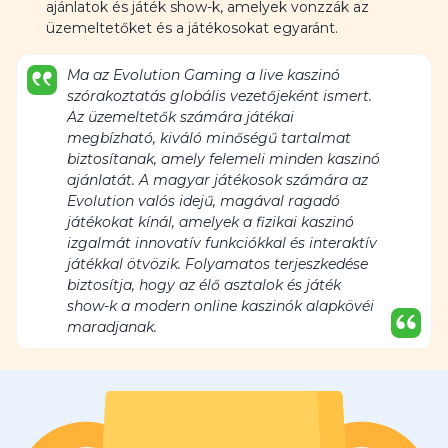
ajánlatok és játék show-k, amelyek vonzzák az
üzemeltetőket és a játékosokat egyaránt.
Ma az Evolution Gaming a live kaszinó
szórakoztatás globális vezetőjeként ismert.
Az üzemeltetők számára játékai
megbízható, kiváló minőségű tartalmat
biztosítanak, amely felemeli minden kaszinó
ajánlatát. A magyar játékosok számára az
Evolution valós idejű, magával ragadó
játékokat kínál, amelyek a fizikai kaszinó
izgalmát innovatív funkciókkal és interaktív
játékkal ötvözik. Folyamatos terjeszkedése
biztosítja, hogy az élő asztalok és játék
show-k a modern online kaszinók alapkövéi
maradjanak.