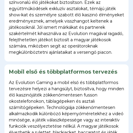
színvonalú élő játékokat biztosítson. Ezek az
együttműködések exkluzív asztalokat, témájú játék
show-kat és személyre szabott élő kaszinó élményeket
eredményeznek, amelyek visszhangot keltenek a
játékosoknál. Jól ismert márkákat és partnerek
szakértelmét kihasználva az Evolution magával ragadó,
felejthetetlen játékot biztosít a magyar játékosok
számára, miközben segít az operátoroknak
megkülönböztetni ajánlataikat a versengő piacon.
Mobil első és többplatformos tervezés
Az Evolution Gaming a mobil első és többplatformos
tervezésre helyezi a hangsúlyt, biztosítva, hogy minden
élő kaszinójáték zökkenőmentesen fusson
okostelefonokon, táblagépeken és asztali
számítógépeken. Technológiája zökkenőmentesen
alkalmazkodik különböző képernyőméretekhez a videó
minősége, a játék válaszképessége vagy az interaktív
funkciók veszélyeztetése nélkül. A magyar játékosok
élvezhetik a rulettet, blackjacket, baccaratot és játék