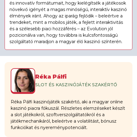
és innovatív formátumait, hogy kielégítsék a játékosok
növekvő igényét a magas minőségű, interaktív kaszinó
élmények iránt. Ahogy az iparág fejlődik – beleértve a
trendeket, mint a mobilos játék, a fejlett interaktivitás
és a szélesebb piaci hozzáférés – az Evolution jól
pozicionálva van, hogy továbbra is kulcsfontosságú
szolgáltató maradjon a magyar élő kaszinó színterén.
Réka Pálfi
SLOT ÉS KASZINÓJÁTÉK SZAKÉRTŐ
Réka Pálfi kaszinójáték szakértő, aki a magyar online
kaszinó piacra fókuszál. Részletes elemzéseket készít
a slot játékokról, szoftverszolgáltatókról és a
játékmechanikáról, beleértve a volatilitást, bónusz
funkciókat és nyereménypotenciált.