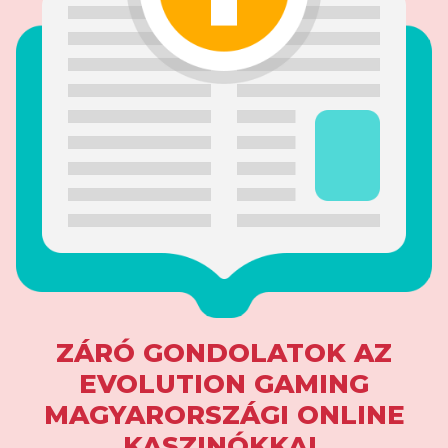
ZÁRÓ GONDOLATOK AZ
EVOLUTION GAMING
MAGYARORSZÁGI ONLINE
KASZINÓKKAL