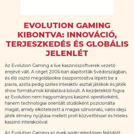
EVOLUTION GAMING
KIBONTVA: INNOVÁCIÓ,
TERJESZKEDÉS ÉS GLOBÁLIS
JELENLÉT
Az Evolution Gaming a live kaszinószoftverek vezető
erejévé vált. A céget 2006-ban alapították Svédországban,
és élő osztó megoldásokra összpontosítva lépett be a
piacra, azóta pedig széles interaktív asztali játékok és játék
show formátumok kínálatává bővült. A kezdetektől fogva
az Evolution nem hagyományos kaszinó operátorként,
hanem technológiai orientált stúdióként pozicionálta
magát, amely elkötelezett a magas színvonalú, valós idejű
játék élmény nyújtása mellett profi közvetítéssel és hiteles
kaszinó interakcióval.
Az Evolution Gaming az évek során jelentősen fejlődött,