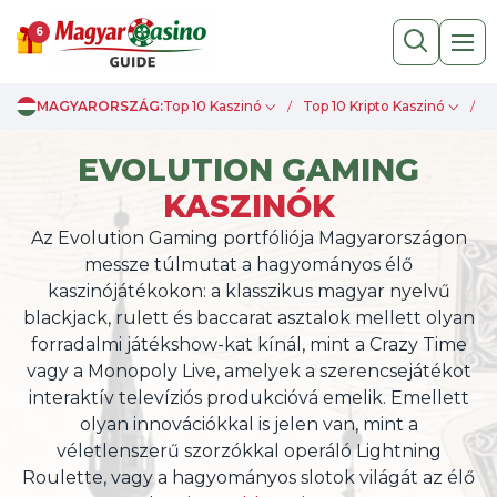
6
MAGYARORSZÁG:
Top 10 Kaszinó
Top 10 Kripto Kaszinó
L
EVOLUTION GAMING
KASZINÓK
Az Evolution Gaming portfóliója Magyarországon
messze túlmutat a hagyományos élő
kaszinójátékokon: a klasszikus magyar nyelvű
blackjack, rulett és baccarat asztalok mellett olyan
forradalmi játékshow-kat kínál, mint a Crazy Time
vagy a Monopoly Live, amelyek a szerencsejátékot
interaktív televíziós produkcióvá emelik. Emellett
olyan innovációkkal is jelen van, mint a
véletlenszerű szorzókkal operáló Lightning
Roulette, vagy a hagyományos slotok világát az élő