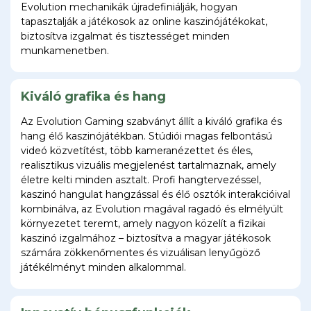
Evolution mechanikák újradefiniálják, hogyan
tapasztalják a játékosok az online kaszinójátékokat,
biztosítva izgalmat és tisztességet minden
munkamenetben.
Kiváló grafika és hang
Az Evolution Gaming szabványt állít a kiváló grafika és
hang élő kaszinójátékban. Stúdiói magas felbontású
videó közvetítést, több kameranézettet és éles,
realisztikus vizuális megjelenést tartalmaznak, amely
életre kelti minden asztalt. Profi hangtervezéssel,
kaszinó hangulat hangzással és élő osztók interakcióival
kombinálva, az Evolution magával ragadó és elmélyült
környezetet teremt, amely nagyon közelít a fizikai
kaszinó izgalmához – biztosítva a magyar játékosok
számára zökkenőmentes és vizuálisan lenyűgöző
játékélményt minden alkalommal.