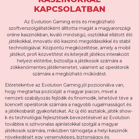
KAPCSOLATBAN
Az Evolution Gaming erős és megbízható
szoftverszolgáltatóként állította magát a magyarországi
online kaszinókban, kiváló minőségű, osztókkal ellátott élő
játékokkal, innovatív élő kaszinó megoldásokkal és stabil
technológiával. Központú megközelítése, amely a mobil
játékot, profi közvetítést és kiterjedt játékos interakciót
helyezi előtérbe, biztosítja a játékosok számára a
zökkenőmentes játékmenetet, valamint az operátorok
számára a megbízható működést.
Előretekintve az Evolution Gaming jól pozicionálva van,
hogy megtartsa pozícióját a magyar piacon, mivel a
nemzeti szabályozás fejlődik és finomodik, lehetővé téve a
licencelt operátorok számára a nagyobb rugalmasságot és
a játékosbarát gyakorlatokat. Az új élő asztalok, játék show-
k és technológiai fejlesztések bevezetésével az Evolution
továbbra is színvonalas ajánlatokkal szolgál a magyar
játékosok számára, miközben támogatja a helyi kaszinók
növekedését egy versenyképes, biztonságos és