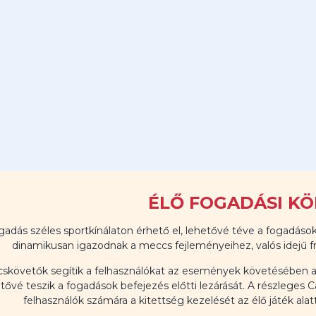
ÉLŐ FOGADÁSI K
ogadás széles sportkínálaton érhető el, lehetővé téve a fogadá
dinamikusan igazodnak a meccs fejleményeihez, valós idejű fri
cskövetők segítik a felhasználókat az események követésében a
ővé teszik a fogadások befejezés előtti lezárását. A részleges C
felhasználók számára a kitettség kezelését az élő játék ala