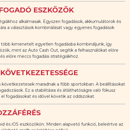
TFOGADÓ ESZKÖZÖK
giákhoz alkalmasak. Egyszeri fogadások, akkumulátorok és
mára a választások kombinálását vagy egyenes fogadások
 több kimenetelt egyetlen fogadásba kombináljunk, így
zök, mint az Auto Cash Out, segítik a felhasználókat előre
 és előre meccs fogadási stratégiákhoz.
 KÖVETKEZETESSÉGE
 következetesek maradnak a főbb sportokban. A beállításokat
gadozások. Ez a stabilitásra és átláthatóságra való fókusz
el fogadásokat és idővel követik az oddszokat.
OZZÁFÉRÉS
id és iOS eszközökön. Minden alapvető funkció, beleértve az