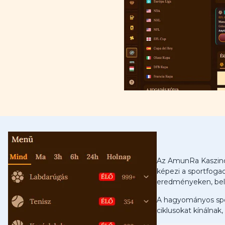
Az AmunRa Kaszinó s
képezi a sportfoga
eredményeken, bele
A hagyományos sport
ciklusokat kínálnak