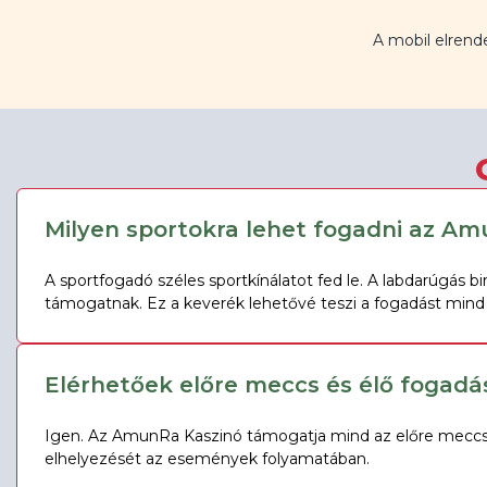
A mobil elrend
Milyen sportokra lehet fogadni az A
A sportfogadó széles sportkínálatot fed le. A labdarúgás bir
támogatnak. Ez a keverék lehetővé teszi a fogadást min
Elérhetőek előre meccs és élő fogadás
Igen. Az AmunRa Kaszinó támogatja mind az előre meccs fo
elhelyezését az események folyamatában.