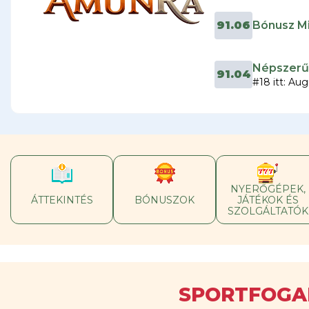
91.06
Bónusz M
Népszer
91.04
#18 itt: Au
NYERŐGÉPEK,
ÁTTEKINTÉS
BÓNUSZOK
JÁTÉKOK ÉS
SZOLGÁLTATÓK
SPORTFOGA