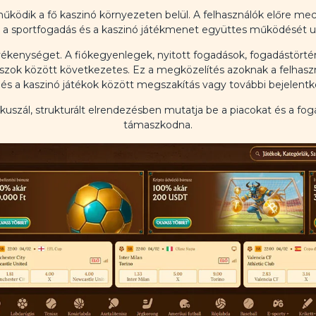
ködik a fő kaszinó környezeten belül. A felhasználók előre mecc
ve a sportfogadás és a kaszinó játékmenet együttes működését ug
vékenységet. A fiókegyenlegek, nyitott fogadások, fogadástörté
szok között következetes. Ez a megközelítés azoknak a felhaszná
és a kaszinó játékok között megszakítás vagy további bejelentk
kuszál, strukturált elrendezésben mutatja be a piacokat és a fog
támaszkodna.