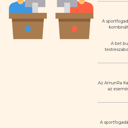
A sportfogad
kombinált
A bet bu
testreszabo
Az AmunRa Kasz
az esemény
A sportfogadá