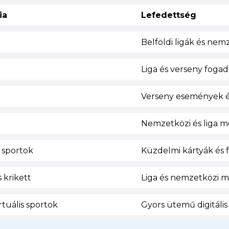
ia
Lefedettség
Belföldi ligák és nem
Liga és verseny foga
Verseny események é
Nemzetközi és liga m
i sportok
Küzdelmi kártyák és
 krikett
Liga és nemzetközi 
rtuális sportok
Gyors ütemű digitáli