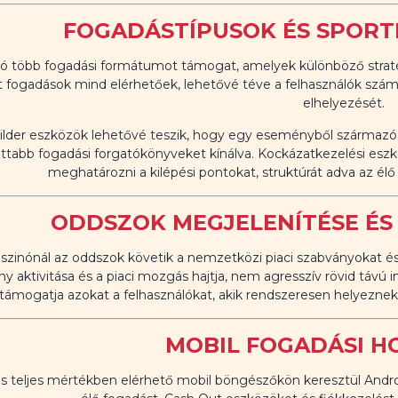
FOGADÁSTÍPUSOK ÉS SPOR
ó több fogadási formátumot támogat, amelyek különböző straté
 fogadások mind elérhetőek, lehetővé téve a felhasználók szá
elhelyezését.
ilder eszközök lehetővé teszik, hogy egy eseményből származó
ttabb fogadási forgatókönyveket kínálva. Kockázatkezelési eszkö
meghatározni a kilépési pontokat, struktúrát adva az élő
ODDSZOK MEGJELENÍTÉSE ÉS
inónál az oddszok követik a nemzetközi piaci szabványokat és
 aktivitása és a piaci mozgás hajtja, nem agresszív rövid távú in
támogatja azokat a felhasználókat, akik rendszeresen helyeznek 
MOBIL FOGADÁSI H
s teljes mértékben elérhető mobil böngészőkön keresztül Andro