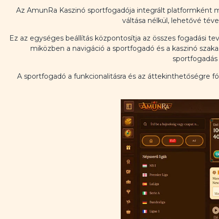
Az AmunRa Kaszinó sportfogadója integrált platformként mű
váltása nélkül, lehetővé té
Ez az egységes beállítás központosítja az összes fogadási te
miközben a navigáció a sportfogadó és a kaszinó szaka
sportfogadás 
A sportfogadó a funkcionalitásra és az áttekinthetőségre fó