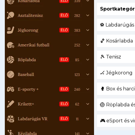
Sportkategór
⚽ Labdarúgás
🏀 Kosárlabda
🎾 Tenisz
🏒 Jégkorong
🥊 Box és harc
🏐 Röplabda és
🎮 eSport és vi