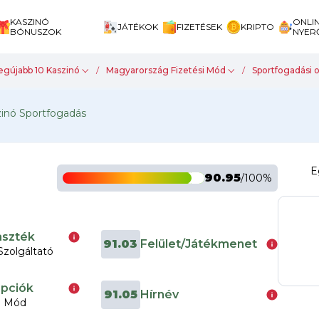
KASZINÓ
ONLI
JÁTÉKOK
FIZETÉSEK
KRIPTO
BÓNUSZOK
NYER
egújabb 10 Kaszinó
Magyarország Fizetési Mód
Sportfogadási o
nó Sportfogadás
E
90.95
/100%
aszték
91.03
Felület/Játékmenet
Szolgáltató
Opciók
91.05
Hírnév
i Mód