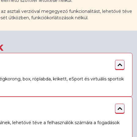
elérhető szoftver letöltése nélkül.
z asztali verzióval megegyező funkcionalitást, lehetővé téve
sét útközben, funkciókorlátozások nélkül.
K
gkorong, box, röplabda, krikett, eSport és virtuális sportok
ülnek, lehetővé téve a felhasználók számára a fogadások