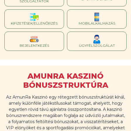
SZOLGÁLTATÓK
KIFIZETÉSEK/ELLENŐRZÉS
MOBILALKALMAZÁS
BEJELENTKEZÉS
ÜGYFÉLSZOLGÁLAT
AMUNRA KASZINÓ
BÓNUSZSTRUKTÚRA
Az AmunRa Kaszinó egy rétegzett bónuszstruktúrát kínál,
amely különféle játékstílusokat támogat, ahelyett, hogy
egyetlen rövid távú ajánlatra összpontosítana. A kaszinó
bónuszrendszere magában foglalja az üdvözlő jutalmakat,
a folyamatos feltöltési bónuszokat, a visszatérítéseket, a
VIP előnyöket és a sportfogadási promóciókat, amelyeket