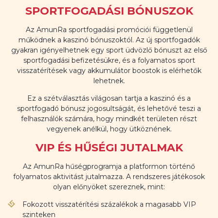
SPORTFOGADÁSI BÓNUSZOK
Az AmunRa sportfogadási promóciói függetlenül
működnek a kaszinó bónuszoktól. Az új sportfogadók
gyakran igényelhetnek egy sport üdvözlő bónuszt az első
sportfogadási befizetésükre, és a folyamatos sport
visszatérítések vagy akkumulátor boostok is elérhetők
lehetnek.
Ez a szétválasztás világosan tartja a kaszinó és a
sportfogadó bónusz jogosultságát, és lehetővé teszi a
felhasználók számára, hogy mindkét területen részt
vegyenek anélkül, hogy ütköznének.
VIP ÉS HŰSÉGI JUTALMAK
Az AmunRa hűségprogramja a platformon történő
folyamatos aktivitást jutalmazza. A rendszeres játékosok
olyan előnyöket szereznek, mint:
Fokozott visszatérítési százalékok a magasabb VIP
szinteken