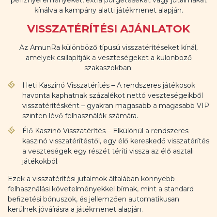
pénznyereményeket, extra pörgetéseket vagy jutalmakat
kínálva a kampány alatti játékmenet alapján.
VISSZATÉRÍTÉSI AJÁNLATOK
Az AmunRa különböző típusú visszatérítéseket kínál,
amelyek csillapítják a veszteségeket a különböző
szakaszokban:
Heti Kaszinó Visszatérítés – A rendszeres játékosok
havonta kaphatnak százalékot nettó veszteségeikből
visszatérítésként – gyakran magasabb a magasabb VIP
szinten lévő felhasználók számára.
Élő Kaszinó Visszatérítés – Elkülönül a rendszeres
kaszinó visszatérítéstől, egy élő kereskedő visszatérítés
a veszteségek egy részét téríti vissza az élő asztali
játékokból.
Ezek a visszatérítési jutalmok általában könnyebb
felhasználási követelményekkel bírnak, mint a standard
befizetési bónuszok, és jellemzően automatikusan
kerülnek jóváírásra a játékmenet alapján.