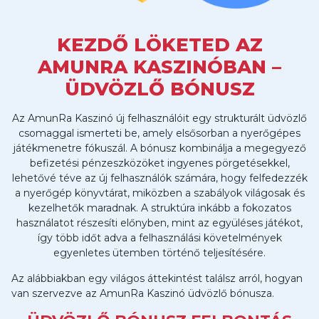
KEZDŐ LÖKETED AZ
AMUNRA KASZINÓBAN –
ÜDVÖZLŐ BÓNUSZ
Az AmunRa Kaszinó új felhasználóit egy strukturált üdvözlő
csomaggal ismerteti be, amely elsősorban a nyerőgépes
játékmenetre fókuszál. A bónusz kombinálja a megegyező
befizetési pénzeszközöket ingyenes pörgetésekkel,
lehetővé téve az új felhasználók számára, hogy felfedezzék
a nyerőgép könyvtárat, miközben a szabályok világosak és
kezelhetők maradnak. A struktúra inkább a fokozatos
használatot részesíti előnyben, mint az együléses játékot,
így több időt adva a felhasználási követelmények
egyenletes ütemben történő teljesítésére.
Az alábbiakban egy világos áttekintést találsz arról, hogyan
van szervezve az AmunRa Kaszinó üdvözlő bónusza.