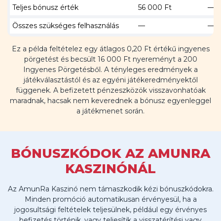
Teljes bónusz érték
56 000 Ft
—
Összes szükséges felhasználás
—
—
Ez a példa feltételez egy átlagos 0,20 Ft értékű ingyenes
pörgetést és becsült 16 000 Ft nyereményt a 200
Ingyenes Pörgetésből. A tényleges eredmények a
játékválasztástól és az egyéni játékeredményektől
függenek. A befizetett pénzeszközök visszavonhatóak
maradnak, hacsak nem keverednek a bónusz egyenleggel
a játékmenet során.
BÓNUSZKÓDOK AZ AMUNRA
KASZINÓNÁL
Az AmunRa Kaszinó nem támaszkodik kézi bónuszkódokra.
Minden promóció automatikusan érvényesül, ha a
jogosultsági feltételek teljesülnek, például egy érvényes
befizetés történik, vagy teljesítik a visszatérítési vagy