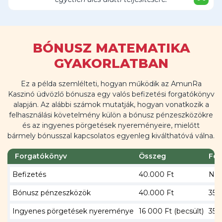
BÓNUSZ MATEMATIKA
GYAKORLATBAN
Ez a példa szemlélteti, hogyan működik az AmunRa
Kaszinó üdvözlő bónusza egy valós befizetési forgatókönyv
alapján. Az alábbi számok mutatják, hogyan vonatkozik a
felhasználási követelmény külön a bónusz pénzeszközökre
és az ingyenes pörgetések nyereményeire, mielőtt
bármely bónusszal kapcsolatos egyenleg kiválthatóvá válna.
Forgatókönyv
Összeg
Fel
Befizetés
40.000 Ft
Nin
Bónusz pénzeszközök
40.000 Ft
35x
Ingyenes pörgetések nyereménye
16 000 Ft (becsült)
35x