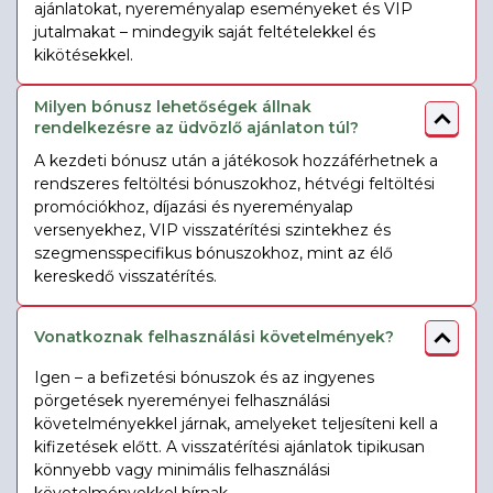
ajánlatokat, nyereményalap eseményeket és VIP
jutalmakat – mindegyik saját feltételekkel és
kikötésekkel.
Milyen bónusz lehetőségek állnak
rendelkezésre az üdvözlő ajánlaton túl?
A kezdeti bónusz után a játékosok hozzáférhetnek a
rendszeres feltöltési bónuszokhoz, hétvégi feltöltési
promóciókhoz, díjazási és nyereményalap
versenyekhez, VIP visszatérítési szintekhez és
szegmensspecifikus bónuszokhoz, mint az élő
kereskedő visszatérítés.
Vonatkoznak felhasználási követelmények?
Igen – a befizetési bónuszok és az ingyenes
pörgetések nyereményei felhasználási
követelményekkel járnak, amelyeket teljesíteni kell a
kifizetések előtt. A visszatérítési ajánlatok tipikusan
könnyebb vagy minimális felhasználási