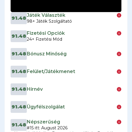
Játék Választék
91.48
98+ Játék Szolgáltató
Fizetési Opciók
91.48
24+ Fizetési Mód
91.48
Bónusz Minőség
91.48
Felület/Játékmenet
91.48
Hírnév
91.48
Ügyfélszolgálat
Népszerűség
91.48
#15 itt: August 2026