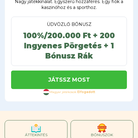
Nagy játékkínálat. Egyszerű hozzáférés. Egy fiók a
kaszinóhoz és a sporthoz.
ÜDVÖZLŐ BÓNUSZ
100%/200.000 Ft + 200
Ingyenes Pörgetés + 1
Bónusz Rák
JÁTSSZ MOST
Magyar játékosok
Elfogadott
ÁTTEKINTÉS
BÓNUSZOK