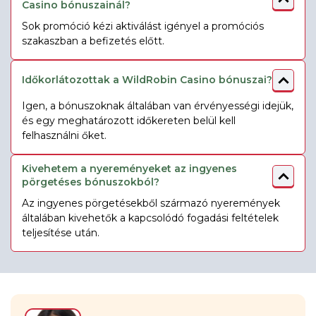
Casino bónuszainál?
Sok promóció kézi aktiválást igényel a promóciós
szakaszban a befizetés előtt.
Időkorlátozottak a WildRobin Casino bónuszai?
Igen, a bónuszoknak általában van érvényességi idejük,
és egy meghatározott időkereten belül kell
felhasználni őket.
Kivehetem a nyereményeket az ingyenes
pörgetéses bónuszokból?
Az ingyenes pörgetésekből származó nyeremények
általában kivehetők a kapcsolódó fogadási feltételek
teljesítése után.