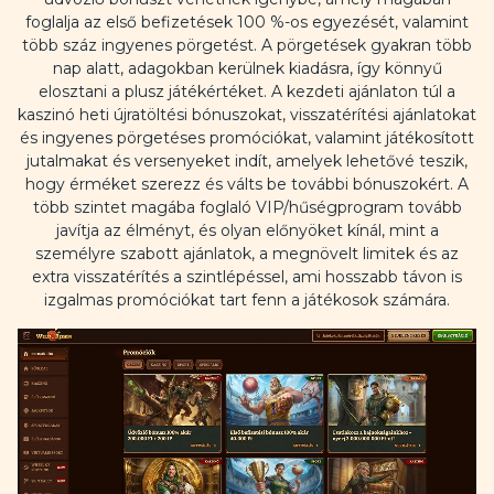
foglalja az első befizetések 100 %-os egyezését, valamint
több száz ingyenes pörgetést. A pörgetések gyakran több
nap alatt, adagokban kerülnek kiadásra, így könnyű
elosztani a plusz játékértéket. A kezdeti ajánlaton túl a
kaszinó heti újratöltési bónuszokat, visszatérítési ajánlatokat
és ingyenes pörgetéses promóciókat, valamint játékosított
jutalmakat és versenyeket indít, amelyek lehetővé teszik,
hogy érméket szerezz és válts be további bónuszokért. A
több szintet magába foglaló VIP/hűségprogram tovább
javítja az élményt, és olyan előnyöket kínál, mint a
személyre szabott ajánlatok, a megnövelt limitek és az
extra visszatérítés a szintlépéssel, ami hosszabb távon is
izgalmas promóciókat tart fenn a játékosok számára.