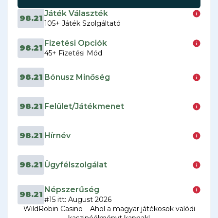
Játék Választék
98.21
105+ Játék Szolgáltató
Fizetési Opciók
98.21
45+ Fizetési Mód
98.21
Bónusz Minőség
98.21
Felület/Játékmenet
98.21
Hírnév
98.21
Ügyfélszolgálat
Népszerűség
98.21
#15 itt: August 2026
WildRobin Casino – Ahol a magyar játékosok valódi