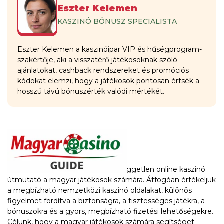
Eszter Kelemen
KASZINÓ BÓNUSZ SPECIALISTA
Eszter Kelemen a kaszinóipar VIP és hűségprogram-
szakértője, aki a visszatérő játékosoknak szóló
ajánlatokat, cashback rendszereket és promóciós
kódokat elemzi, hogy a játékosok pontosan értsék a
hosszú távú bónuszérték valódi mértékét.
A MagyarCasinoGuide.com egy független online kaszinó
útmutató a magyar játékosok számára. Átfogóan értékeljük
a megbízható nemzetközi kaszinó oldalakat, különös
figyelmet fordítva a biztonságra, a tisztességes játékra, a
bónuszokra és a gyors, megbízható fizetési lehetőségekre.
Célunk, hogy a magyar játékosok számára segítséget