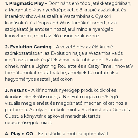
1. Pragmatic Play
– Domináns erő több játékkategóriában,
a Pragmatic Play nyerőgépeket, élő krupié asztalokat és
interaktív show-kat szállít a Wazambának. Gyakori
kiadásokról és Drops and Wins tornákról ismert, ez a
szolgáltató jelentősen hozzájárul mind a nyerőgép
könyvtárhoz, mind az élő casino szakaszhoz.
2. Evolution Gaming
– A vezető név az élő krupié
szórakoztatásban, az Evolution hajtja a Wazamba valós
idejű asztalainak és játékshow-inak többségét. Az olyan
címek, mint a Lightning Roulette és a Crazy Time, innovatív
formátumokat mutatnak be, amelyek túlmutatnak a
hagyományos asztali játékokon.
3. NetEnt
– A kifinomult nyerőgép produkciókról és
ikonikus címekről ismert, a NetEnt magas minőségű
vizuális megjelenést és megbízható mechanikákat hoz a
platformra. Az olyan játékok, mint a Starburst és a Gonzo’s
Quest, a könyvtár alapkövei maradnak tartós
népszerűségük miatt.
4. Play’n GO
– Ez a stúdió a mobilra optimalizált