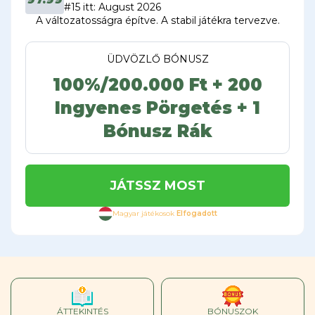
#15 itt: August 2026
A változatosságra építve. A stabil játékra tervezve.
ÜDVÖZLŐ BÓNUSZ
100%/200.000 Ft + 200
Ingyenes Pörgetés + 1
Bónusz Rák
JÁTSSZ MOST
Magyar játékosok
Elfogadott
ÁTTEKINTÉS
BÓNUSZOK