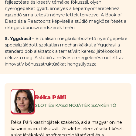
fejlesztésre és kreatív témákra fókuszál, olyan
nyerőgépeket gyárt, amelyek a képernyőméretekhez
igazodó sima teljesítményre lettek tervezve. A Book of
Dead és a Reactoonz képviseli a stúdió megközelítését a
réteges bónuszrendszerek terén.
5. Yggdrasil
– Vizuálisan megkülönböztető nyerőgépekre
specializálódott szokatlan mechanikákkal, a Yggdrasil a
standard dob alakzatok alternatíváit kereső játékosokat
célozza meg. A stúdió a művészi megjelenés mellett az
innovatív bónuszstruktúrákat hangsúlyozza.
Réka Pálfi
SLOT ÉS KASZINÓJÁTÉK SZAKÉRTŐ
Réka Pálfi kaszinójáték szakértő, aki a magyar online
kaszinó piacra fókuszál. Részletes elemzéseket készít
a slot játékokról, szoftverszolgáltatókról és a