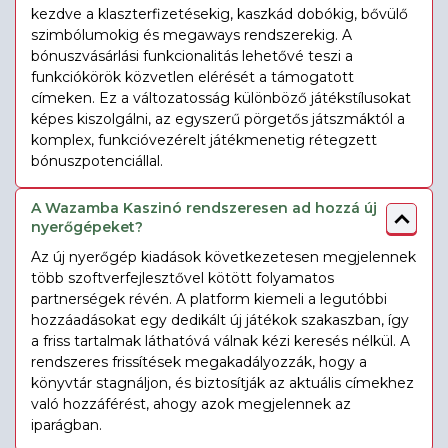
kezdve a klaszterfizetésekig, kaszkád dobókig, bővülő
szimbólumokig és megaways rendszerekig. A
bónuszvásárlási funkcionalitás lehetővé teszi a
funkciókörök közvetlen elérését a támogatott
címeken. Ez a változatosság különböző játékstílusokat
képes kiszolgálni, az egyszerű pörgetős játszmáktól a
komplex, funkcióvezérelt játékmenetig rétegzett
bónuszpotenciállal.
A Wazamba Kaszinó rendszeresen ad hozzá új
nyerőgépeket?
Az új nyerőgép kiadások következetesen megjelennek
több szoftverfejlesztővel kötött folyamatos
partnerségek révén. A platform kiemeli a legutóbbi
hozzáadásokat egy dedikált új játékok szakaszban, így
a friss tartalmak láthatóvá válnak kézi keresés nélkül. A
rendszeres frissítések megakadályozzák, hogy a
könyvtár stagnáljon, és biztosítják az aktuális címekhez
való hozzáférést, ahogy azok megjelennek az
iparágban.