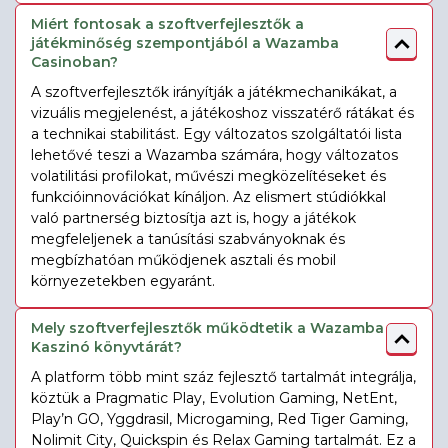
Miért fontosak a szoftverfejlesztők a
játékminőség szempontjából a Wazamba
Casinoban?
A szoftverfejlesztők irányítják a játékmechanikákat, a
vizuális megjelenést, a játékoshoz visszatérő rátákat és
a technikai stabilitást. Egy változatos szolgáltatói lista
lehetővé teszi a Wazamba számára, hogy változatos
volatilitási profilokat, művészi megközelítéseket és
funkcióinnovációkat kínáljon. Az elismert stúdiókkal
való partnerség biztosítja azt is, hogy a játékok
megfeleljenek a tanúsítási szabványoknak és
megbízhatóan működjenek asztali és mobil
környezetekben egyaránt.
Mely szoftverfejlesztők működtetik a Wazamba
Kaszinó könyvtárát?
A platform több mint száz fejlesztő tartalmát integrálja,
köztük a Pragmatic Play, Evolution Gaming, NetEnt,
Play’n GO, Yggdrasil, Microgaming, Red Tiger Gaming,
Nolimit City, Quickspin és Relax Gaming tartalmát. Ez a