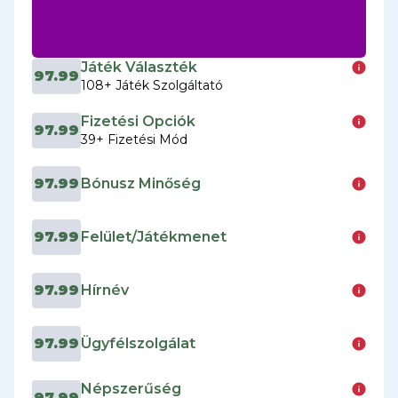
Játék Választék
97.99
108+ Játék Szolgáltató
Fizetési Opciók
97.99
39+ Fizetési Mód
97.99
Bónusz Minőség
97.99
Felület/Játékmenet
97.99
Hírnév
97.99
Ügyfélszolgálat
Népszerűség
97.99