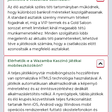
Az élő asztalok széles téti tartományban működnek,
hogy különböző bankroll méreteket kiszolgálhassanak.
A standard asztalok szerény minimum téteket
fogadnak el, míg a VIP termek és a Gold Saloon
sorozat emelt limiteket kínál magasabb tétű
munkamenetekhez. Minden szolgáltatói lobbi
megjeleníti az aktuális téti paramétereket, lehetővé
téve a játékosok számára, hogy a csatlakozás előtt
azonosítsák a megfelelő asztalokat.
Elérhetők-e a Wazamba Kaszinó játékai
mobileszközökön?
A teljes játékkönyvtár mobilböngészős hozzáférésre
van optimalizálva HTML5 technológia használatával. A
játékok automatikusan alkalmazkodnak a képernyő
méretekhez és az érintésvezérléshez dedikált
alkalmazásletöltés nélkül. A nyerőgépek, táblás játékok
és élő krupiés közvetítések teljes funkcionalitást
tartanak fenn iOS, Android vagy Windows mobil
operációs rendszereket futtató okostelefonokon és