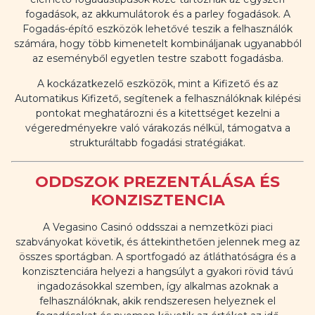
fogadások, az akkumulátorok és a parley fogadások. A
Fogadás-építő eszközök lehetővé teszik a felhasználók
számára, hogy több kimenetelt kombináljanak ugyanabból
az eseményből egyetlen testre szabott fogadásba.
A kockázatkezelő eszközök, mint a Kifizető és az
Automatikus Kifizető, segítenek a felhasználóknak kilépési
pontokat meghatározni és a kitettséget kezelni a
végeredményekre való várakozás nélkül, támogatva a
strukturáltabb fogadási stratégiákat.
ODDSZOK PREZENTÁLÁSA ÉS
KONZISZTENCIA
A Vegasino Casinó oddsszai a nemzetközi piaci
szabványokat követik, és áttekinthetően jelennek meg az
összes sportágban. A sportfogadó az átláthatóságra és a
konzisztenciára helyezi a hangsúlyt a gyakori rövid távú
ingadozásokkal szemben, így alkalmas azoknak a
felhasználóknak, akik rendszeresen helyeznek el