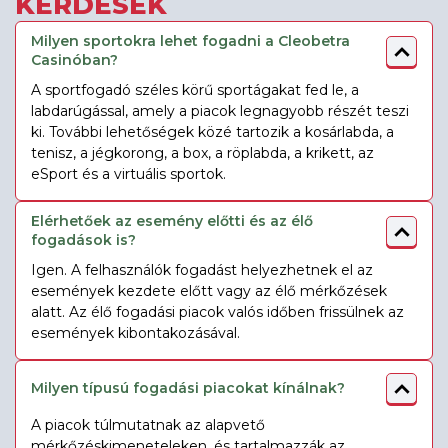
KÉRDÉSEK
Milyen sportokra lehet fogadni a Cleobetra
Casinóban?
A sportfogadó széles körű sportágakat fed le, a
labdarúgással, amely a piacok legnagyobb részét teszi
ki. További lehetőségek közé tartozik a kosárlabda, a
tenisz, a jégkorong, a box, a röplabda, a krikett, az
eSport és a virtuális sportok.
Elérhetőek az esemény előtti és az élő
fogadások is?
Igen. A felhasználók fogadást helyezhetnek el az
események kezdete előtt vagy az élő mérkőzések
alatt. Az élő fogadási piacok valós időben frissülnek az
események kibontakozásával.
Milyen típusú fogadási piacokat kínálnak?
A piacok túlmutatnak az alapvető
mérkőzéskimeneteleken, és tartalmazzák az