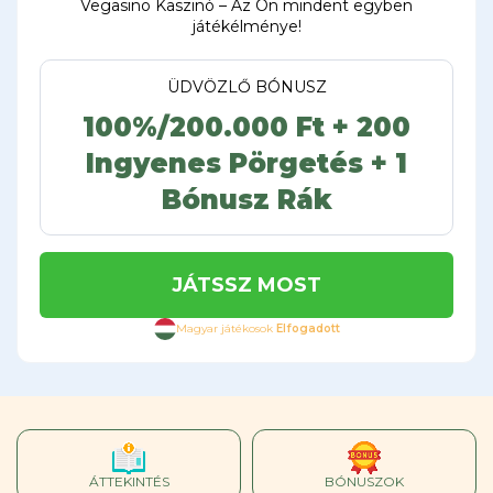
Vegasino Kaszinó – Az Ön mindent egyben
játékélménye!
ÜDVÖZLŐ BÓNUSZ
100%/200.000 Ft + 200
Ingyenes Pörgetés + 1
Bónusz Rák
JÁTSSZ MOST
Magyar játékosok
Elfogadott
ÁTTEKINTÉS
BÓNUSZOK