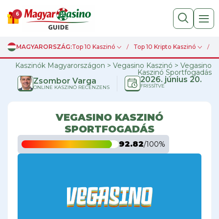
6
MAGYARORSZÁG:
Top 10 Kaszinó
Top 10 Kripto Kaszinó
L
Kaszinók Magyarországon
>
Vegasino Kaszinó
>
Vegasino
Kaszinó Sportfogadás
2026. június 20.
Zsombor Varga
FRISSÍTVE
ONLINE KASZINÓ RECENZENS
VEGASINO KASZINÓ
SPORTFOGADÁS
92.82
/100%