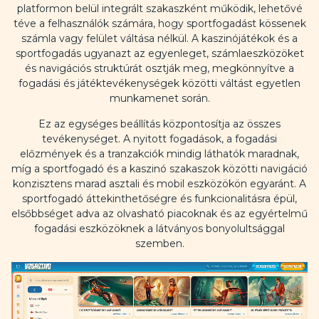
platformon belül integrált szakaszként működik, lehetővé
téve a felhasználók számára, hogy sportfogadást kössenek
számla vagy felület váltása nélkül. A kaszinójátékok és a
sportfogadás ugyanazt az egyenleget, számlaeszközöket
és navigációs struktúrát osztják meg, megkönnyítve a
fogadási és játéktevékenységek közötti váltást egyetlen
munkamenet során.
Ez az egységes beállítás központosítja az összes
tevékenységet. A nyitott fogadások, a fogadási
előzmények és a tranzakciók mindig láthatók maradnak,
míg a sportfogadó és a kaszinó szakaszok közötti navigáció
konzisztens marad asztali és mobil eszközökön egyaránt. A
sportfogadó áttekinthetőségre és funkcionalitásra épül,
elsőbbséget adva az olvasható piacoknak és az egyértelmű
fogadási eszközöknek a látványos bonyolultsággal
szemben.