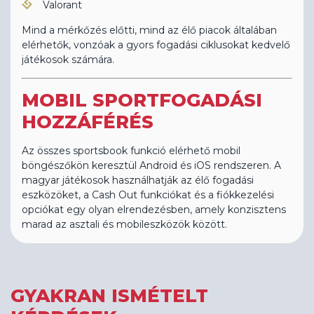
Valorant
Mind a mérkőzés előtti, mind az élő piacok általában
elérhetők, vonzóak a gyors fogadási ciklusokat kedvelő
játékosok számára.
MOBIL SPORTFOGADÁSI
HOZZÁFÉRÉS
Az összes sportsbook funkció elérhető mobil
böngészőkön keresztül Android és iOS rendszeren. A
magyar játékosok használhatják az élő fogadási
eszközöket, a Cash Out funkciókat és a fiókkezelési
opciókat egy olyan elrendezésben, amely konzisztens
marad az asztali és mobileszközök között.
GYAKRAN ISMÉTELT