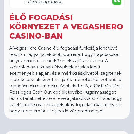
jellemző opciókat.
ÉLŐ FOGADÁSI
KÖRNYEZET A VEGASHERO
CASINO-BAN
A VegasHero Casino élő fogadási funkciója lehetővé
teszi a magyar játékosok számára, hogy fogadásokat
helyezzenek el a mérkőzések zajlása közben. A
szorzók dinamikusan frissülnek a valós idejű
események alapján, és a mérkőzéskövetők segítenek
a játékosoknak követni a játék menetét közvetlenül a
fogadási felületen belül. Ahol elérhető, a Cash Out és a
Részleges Cash Out opciók további rugalmasságot
biztosítanak, lehetővé téve a játékosok számára, hogy
az élő játék során kezeljék aktív fogadásaikat ahelyett,
hogy megvárnák a teljes idő végeredményét.