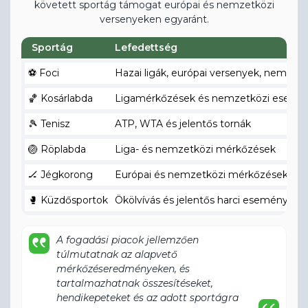
követett sportág támogat európai és nemzetközi
versenyeken egyaránt.
Sportág
Lefedettség
⚽ Foci
Hazai ligák, európai versenyek, nemzetk
🏀 Kosárlabda
Ligamérkőzések és nemzetközi esemé
🎾 Tenisz
ATP, WTA és jelentős tornák
🏐 Röplabda
Liga- és nemzetközi mérkőzések
🏒 Jégkorong
Európai és nemzetközi mérkőzések
🥊 Küzdősportok
Ökölvívás és jelentős harci események
A fogadási piacok jellemzően
túlmutatnak az alapvető
mérkőzéseredményeken, és
tartalmazhatnak összesítéseket,
hendikepeteket és az adott sportágra