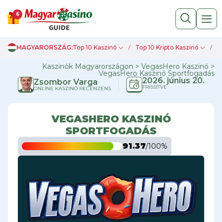
6
MAGYARORSZÁG:
Top 10 Kaszinó
Top 10 Kripto Kaszinó
L
Kaszinók Magyarországon
>
VegasHero Kaszinó
>
VegasHero Kaszinó Sportfogadás
2026. június 20.
Zsombor Varga
FRISSÍTVE
ONLINE KASZINÓ RECENZENS
VEGASHERO KASZINÓ
SPORTFOGADÁS
91.37
/100%