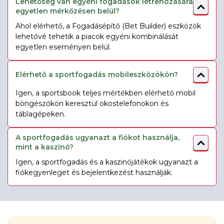
Lehetőség van egyéni fogadások létrehozására
egyetlen mérkőzésen belül?
Ahol elérhető, a Fogadásépítő (Bet Builder) eszközök
lehetővé tehetik a piacok egyéni kombinálását
egyetlen eseményen belül.
Elérhető a sportfogadás mobileszközökön?
Igen, a sportsbook teljes mértékben elérhető mobil
böngészőkön keresztül okostelefonokon és
táblagépeken.
A sportfogadás ugyanazt a fiókot használja,
mint a kaszinó?
Igen, a sportfogadás és a kaszinójátékok ugyanazt a
fiókegyenleget és bejelentkezést használják.