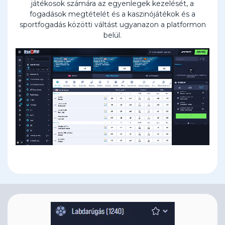
játékosok számára az egyenlegek kezelését, a
fogadások megtételét és a kaszinójátékok és a
sportfogadás közötti váltást ugyanazon a platformon
belül.