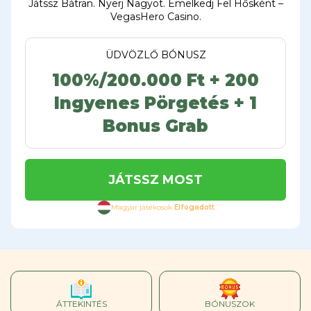
Játssz Bátran. Nyerj Nagyot. Emelkedj Fel Hősként –
VegasHero Casino.
ÜDVÖZLŐ BÓNUSZ
100%/200.000 Ft + 200
Ingyenes Pörgetés + 1
Bonus Grab
JÁTSSZ MOST
Magyar játékosok
Elfogadott
ÁTTEKINTÉS
BÓNUSZOK