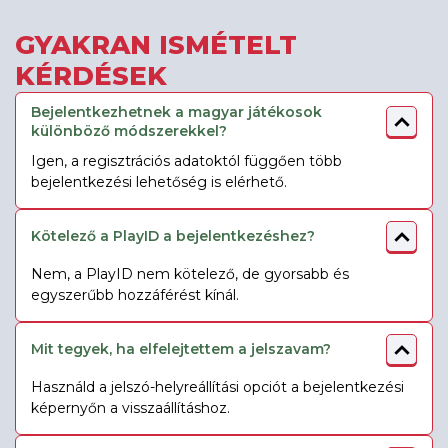
GYAKRAN ISMÉTELT
KÉRDÉSEK
Bejelentkezhetnek a magyar játékosok
különböző módszerekkel?
Igen, a regisztrációs adatoktól függően több
bejelentkezési lehetőség is elérhető.
Kötelező a PlayID a bejelentkezéshez?
Nem, a PlayID nem kötelező, de gyorsabb és
egyszerűbb hozzáférést kínál.
Mit tegyek, ha elfelejtettem a jelszavam?
Használd a jelszó-helyreállítási opciót a bejelentkezési
képernyőn a visszaállításhoz.