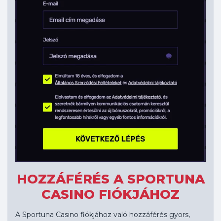
HOZZÁFÉRÉS A SPORTUNA
CASINO FIÓKJÁHOZ
A Sportuna Casino fiókjához való hozzáférés gyors,