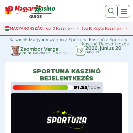
6
MAGYARORSZÁG:
Top 10 Kaszinó
Top 10 Kripto Kaszinó
L
Kaszinók Magyarországon
>
Sportuna Kaszinó
>
Sportuna
Kaszinó Bejelentkezés
2026. június 20.
Zsombor Varga
FRISSÍTVE
ONLINE KASZINÓ RECENZENS
SPORTUNA KASZINÓ
BEJELENTKEZÉS
91.35
/100%