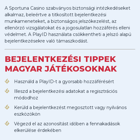
A Sportuna Casino szabványos biztonsági intézkedéseket
alkalmaz, beleértve a titkosított bejelentkezési
munkameneteket, a biztonságos jelszókezelést, az
ellenőrző vizsgálatokat és a jogosulatlan hozzáférés elleni
védelmet. A PlayID használata csökkentheti a jelszó alapú
bejelentkezésekre való támaszkodást.
BEJELENTKEZÉSI TIPPEK
MAGYAR JÁTÉKOSOKNAK
Használd a PlayID-t a gyorsabb hozzáférésért
Illeszd a bejelentkezési adatokat a regisztrációs
módodhoz
Kerüld a bejelentkezést megosztott vagy nyilvános
eszközökön
Végezd el az azonosítást időben a fennakadások
elkerülése érdekében