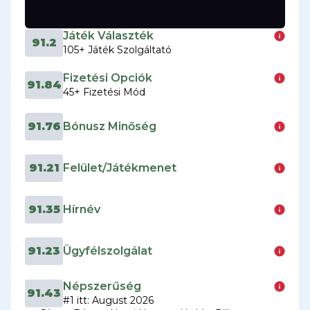
Játék Választék
91.2
105+ Játék Szolgáltató
Fizetési Opciók
91.84
45+ Fizetési Mód
91.76
Bónusz Minőség
91.21
Felület/Játékmenet
91.35
Hírnév
91.23
Ügyfélszolgálat
Népszerűség
91.43
#1 itt: August 2026