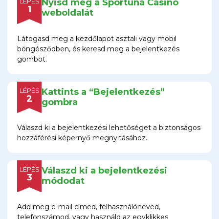
LÉPÉS
Nyisd meg a Sportuna Casino
1
weboldalát
Látogasd meg a kezdőlapot asztali vagy mobil
böngésződben, és keresd meg a bejelentkezés
gombot.
LÉPÉS
Kattints a “Bejelentkezés”
2
gombra
Válaszd ki a bejelentkezési lehetőséget a biztonságos
hozzáférési képernyő megnyitásához.
LÉPÉS
Válaszd ki a bejelentkezési
3
módodat
Add meg e-mail címed, felhasználóneved,
telefonszámod, vagy használd az egyklikkes