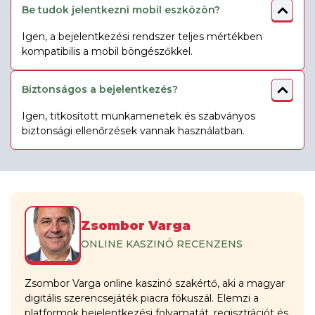
Be tudok jelentkezni mobil eszközön?
Igen, a bejelentkezési rendszer teljes mértékben
kompatibilis a mobil böngészőkkel.
Biztonságos a bejelentkezés?
Igen, titkosított munkamenetek és szabványos
biztonsági ellenőrzések vannak használatban.
Zsombor Varga
ONLINE KASZINÓ RECENZENS
Zsombor Varga online kaszinó szakértő, aki a magyar
digitális szerencsejáték piacra fókuszál. Elemzi a
platformok bejelentkezési folyamatát, regisztrációt és