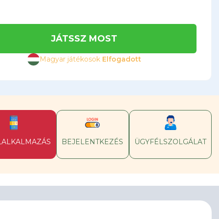
JÁTSSZ MOST
Magyar játékosok
Elfogadott
LALKALMAZÁS
BEJELENTKEZÉS
ÜGYFÉLSZOLGÁLAT