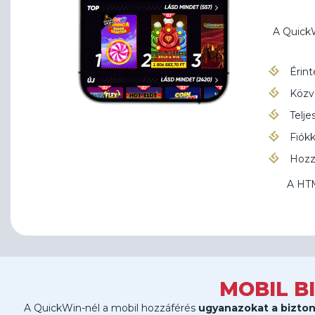
A Quick
Érint
Közv
Telje
Fiók
Hozz
A HTM
MOBIL B
A QuickWin-nél a mobil hozzáférés
ugyanazokat a biztons