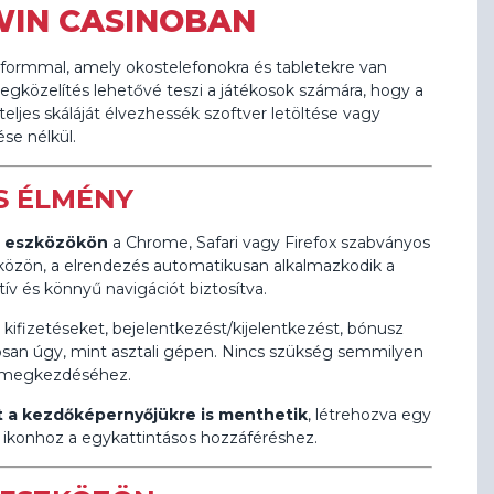
WIN CASINOBAN
atformmal, amely okostelefonokra és tabletekre van
egközelítés lehetővé teszi a játékosok számára, hogy a
teljes skáláját élvezhessék szoftver letöltése vagy
ése nélkül.
S ÉLMÉNY
S eszközökön
a Chrome, Safari vagy Firefox szabványos
közön, a elrendezés automatikusan alkalmazkodik a
ív és könnyű navigációt biztosítva.
 kifizetéseket, bejelentkezést/kijelentkezést, bónusz
tosan úgy, mint asztali gépen. Nincs szükség semmilyen
ék megkezdéséhez.
t a kezdőképernyőjükre is menthetik
, létrehozva egy
s ikonhoz a egykattintásos hozzáféréshez.