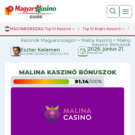
6
MAGYARORSZÁG:
Top 10 Kaszinó
Top 10 Kripto Kaszinó
L
Kaszinók Magyarországon
>
Malina Kaszinó
>
Malina
Kaszinó Bónuszok
2026. június 21.
Eszter Kelemen
FRISSÍTVE
KASZINÓ BÓNUSZ SPECIALISTA
MALINA KASZINÓ BÓNUSZOK
91.14
/100%