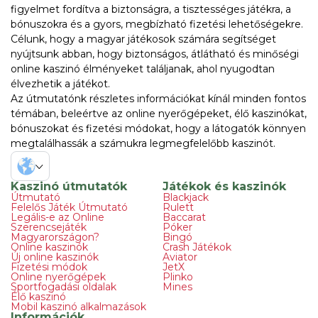
figyelmet fordítva a biztonságra, a tisztességes játékra, a
bónuszokra és a gyors, megbízható fizetési lehetőségekre.
Célunk, hogy a magyar játékosok számára segítséget
nyújtsunk abban, hogy biztonságos, átlátható és minőségi
online kaszinó élményeket találjanak, ahol nyugodtan
élvezhetik a játékot.
Az útmutatónk részletes információkat kínál minden fontos
témában, beleértve az online nyerőgépeket, élő kaszinókat,
bónuszokat és fizetési módokat, hogy a látogatók könnyen
megtalálhassák a számukra legmegfelelőbb kaszinót.
Kaszinó útmutatók
Játékok és kaszinók
Útmutató
Blackjack
Felelős Játék Útmutató
Rulett
Legális-e az Online
Baccarat
Szerencsejáték
Póker
Magyarországon?
Bingó
Online kaszinók
Crash Játékok
Új online kaszinók
Aviator
Fizetési módok
JetX
Online nyerőgépek
Plinko
Sportfogadási oldalak
Mines
Élő kaszinó
Mobil kaszinó alkalmazások
Információk