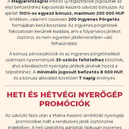
A
Magyarországról
érkező új regisztrációk jogosultak az
első befizetéshez kapcsolódó kaszinó üdvözlő bónuszra. Az
ajánlat
100%-os egyező bónusz, maximum 200 000 HUF
értékben, valamint összesen
200 Ingyenes Pörgetés
formájában kerül kiosztásra. Az ingyenes pörgetések
fokozatosan kerülnek kiadásra, ami a folyamatos játékot
ösztönzi, és nem egyetlen játékmenetben való
felhasználást.
A bónusz pénzeszközök és az ingyenes pörgetésekből
származó nyeremények
35-szörös feltételhez
kötöttek,
ahol a kiválasztott nyerőgép játékok járulnak hozzá a
teljesítéshez. A
minimális jogosult befizetés 8 000 HUF
,
és a bónusz aktiválást követően
7 napig
érvényes.
HETI ÉS HÉTVÉGI NYERŐGÉP
PROMÓCIÓK
Az üdvözlő fázis után a Malina Kaszinó ismétlődő nyerőgép
promóciókat indít a rendszeres játék ösztönzése
érdekében. A heti újratöltési ajánlatok tipikusan ingyenes