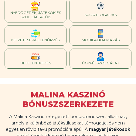
NYERŐGÉPEK, JÁTÉKOK ÉS
SPORTFOGADÁS
SZOLGÁLTATÓK
KIFIZETÉSEK/ELLENŐRZÉS
MOBILALKALMAZÁS
BEJELENTKEZÉS
ÜGYFÉLSZOLGÁLAT
MALINA KASZINÓ
BÓNUSZSZERKEZETE
A Malina Kaszinó rétegezett bónuszrendszert alkalmaz,
amely a különböző játékstílusokat támogatja, és nem
egyetlen rövid távú promócióra épül. A
magyar játékosok
hozzáférnek a kaszinó bónuszokhoz, live kaszinó