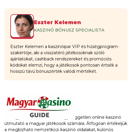
Eszter Kelemen
KASZINÓ BÓNUSZ SPECIALISTA
Eszter Kelemen a kaszinóipar VIP és hűségprogram-
szakértője, aki a visszatérő játékosoknak szóló
ajánlatokat, cashback rendszereket és promóciós
kódokat elemzi, hogy a játékosok pontosan értsék a
hosszú távú bónuszérték valódi mértékét.
A MagyarCasinoGuide.com egy független online kaszinó
útmutató a magyar játékosok számára. Átfogóan értékeljük
a megbízható nemzetközi kaszinó oldalakat, különös