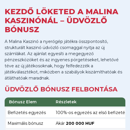
KEZDŐ LÖKETED A MALINA
KASZINÓNÁL – ÜDVÖZLŐ
BÓNUSZ
A Malina Kaszinó a nyerőgép játékra összpontosító,
strukturált kaszinó üdvözlő csomaggal nyitja az új
számlákat. Az ajánlat egyesíti a megegyező
pénzeszközöket és az ingyenes pörgetéseket, lehetővé
téve az új játékosoknak, hogy felfedezzék a
játékválasztékot, miközben a szabályok kiszámíthatóak és
átláthatóak maradnak.
ÜDVÖZLŐ BÓNUSZ FELBONTÁSA
Bónusz Elem
Részletek
Befizetés egyezés
100%-os egyezés az első befizetésr
Maximális bónusz
Akár
200 000 HUF