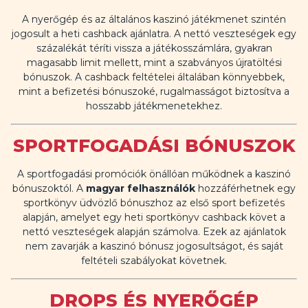
A nyerőgép és az általános kaszinó játékmenet szintén
jogosult a heti cashback ajánlatra. A nettó veszteségek egy
százalékát téríti vissza a játékosszámlára, gyakran
magasabb limit mellett, mint a szabványos újratöltési
bónuszok. A cashback feltételei általában könnyebbek,
mint a befizetési bónuszoké, rugalmasságot biztosítva a
hosszabb játékmenetekhez.
SPORTFOGADÁSI BÓNUSZOK
A sportfogadási promóciók önállóan működnek a kaszinó
bónuszoktól. A
magyar felhasználók
hozzáférhetnek egy
sportkönyv üdvözlő bónuszhoz az első sport befizetés
alapján, amelyet egy heti sportkönyv cashback követ a
nettó veszteségek alapján számolva. Ezek az ajánlatok
nem zavarják a kaszinó bónusz jogosultságot, és saját
feltételi szabályokat követnek.
DROPS ÉS NYERŐGÉP