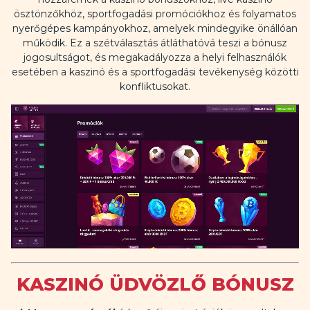
ösztönzőkhöz, sportfogadási promóciókhoz és folyamatos
nyerőgépes kampányokhoz, amelyek mindegyike önállóan
működik. Ez a szétválasztás átláthatóvá teszi a bónusz
jogosultságot, és megakadályozza a helyi felhasználók
esetében a kaszinó és a sportfogadási tevékenység közötti
konfliktusokat.
KASZINÓ ÜDVÖZLŐ BÓNUSZ