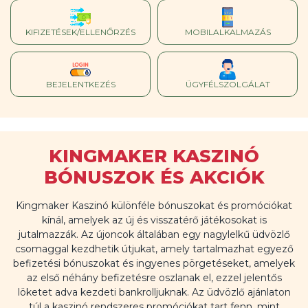
KIFIZETÉSEK/ELLENŐRZÉS
MOBILALKALMAZÁS
BEJELENTKEZÉS
ÜGYFÉLSZOLGÁLAT
KINGMAKER KASZINÓ
BÓNUSZOK ÉS AKCIÓK
Kingmaker Kaszinó különféle bónuszokat és promóciókat
kínál, amelyek az új és visszatérő játékosokat is
jutalmazzák. Az újoncok általában egy nagylelkű üdvözlő
csomaggal kezdhetik útjukat, amely tartalmazhat egyező
befizetési bónuszokat és ingyenes pörgetéseket, amelyek
az első néhány befizetésre oszlanak el, ezzel jelentős
löketet adva kezdeti bankrolljuknak. Az üdvözlő ajánlaton
túl a kaszinó rendszeres promóciókat tart fenn, mint