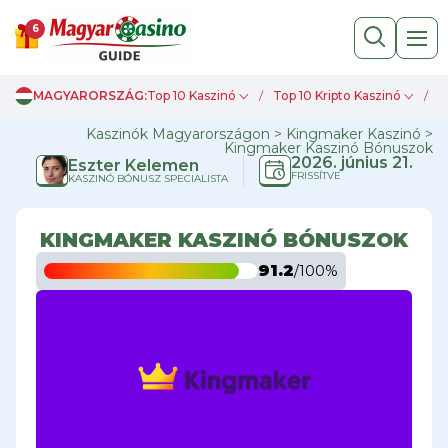
6
MAGYARORSZÁG:
Top 10 Kaszinó
Top 10 Kripto Kaszinó
L
Kaszinók Magyarországon
>
Kingmaker Kaszinó
>
Kingmaker Kaszinó Bónuszok
2026. június 21.
Eszter Kelemen
FRISSÍTVE
KASZINÓ BÓNUSZ SPECIALISTA
KINGMAKER KASZINÓ BÓNUSZOK
91.2
/100%