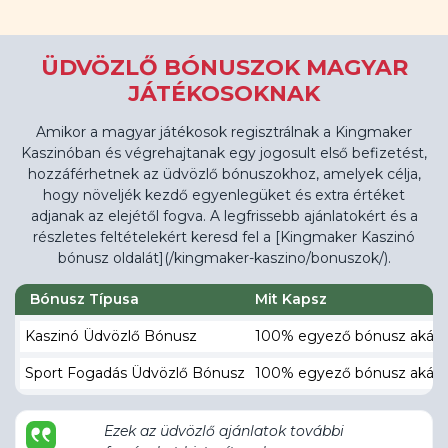
ÜDVÖZLŐ BÓNUSZOK MAGYAR
JÁTÉKOSOKNAK
Amikor a magyar játékosok regisztrálnak a Kingmaker
Kaszinóban és végrehajtanak egy jogosult első befizetést,
hozzáférhetnek az üdvözlő bónuszokhoz, amelyek célja,
hogy növeljék kezdő egyenlegüket és extra értéket
adjanak az elejétől fogva. A legfrissebb ajánlatokért és a
részletes feltételekért keresd fel a [Kingmaker Kaszinó
bónusz oldalát](/kingmaker-kaszino/bonuszok/).
Bónusz Típusa
Mit Kapsz
Kaszinó Üdvözlő Bónusz
100% egyező bónusz akár 20
Sport Fogadás Üdvözlő Bónusz
100% egyező bónusz akár 40
Ezek az üdvözlő ajánlatok további