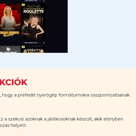
KCIÓK
ra, hogy a preferált nyerőgép formátumokra összpontosítsanak.
 a szekció azoknak a játékosoknak készült, akik előnyben
ozás helyett.