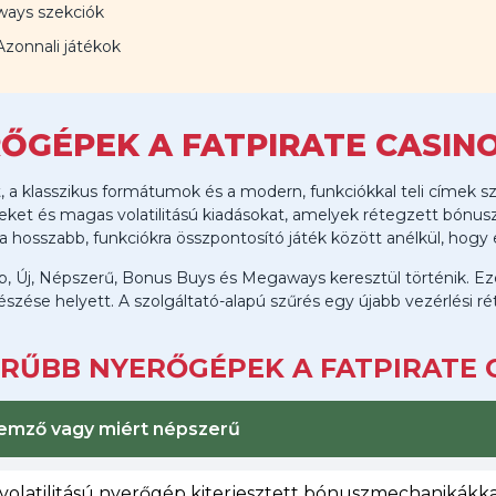
ways szekciók
Azonnali játékok
ŐGÉPEK A FATPIRATE CASIN
a klasszikus formátumok és a modern, funkciókkal teli címek szé
t és magas volatilitású kiadásokat, amelyek rétegzett bónuszmec
 hosszabb, funkciókra összpontosító játék között anélkül, hogy
Top, Új, Népszerű, Bonus Buys és Megaways keresztül történik. 
gészése helyett. A szolgáltató-alapú szűrés egy újabb vezérlési 
ERŰBB NYERŐGÉPEK A
FATPIRATE 
llemző vagy miért népszerű
volatilitású nyerőgép kiterjesztett bónuszmechanikákka