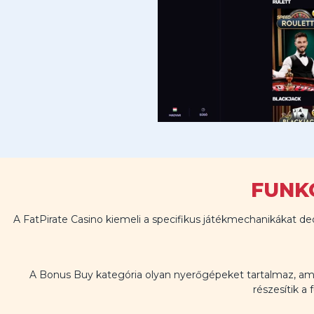
FUNK
A FatPirate Casino kiemeli a specifikus játékmechanikákat de
A Bonus Buy kategória olyan nyerőgépeket tartalmaz, ame
részesítik a