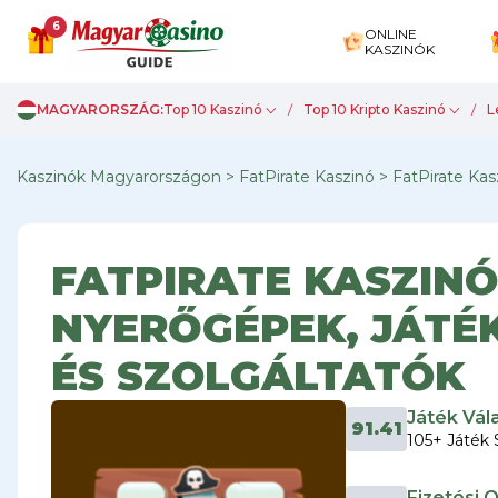
6
ONLINE
KASZINÓK
MAGYARORSZÁG:
Top 10 Kaszinó
Top 10 Kripto Kaszinó
L
Kaszinók Magyarországon
>
FatPirate Kaszinó
>
FatPirate Kas
FATPIRATE KASZINÓ
NYERŐGÉPEK, JÁTÉ
ÉS SZOLGÁLTATÓK
Játék Vál
91.41
105+ Játék 
Fizetési 