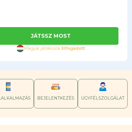
JÁTSSZ MOST
Magyar játékosok
Elfogadott
LALKALMAZÁS
BEJELENTKEZÉS
ÜGYFÉLSZOLGÁLAT