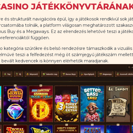
 CASINO JÁTÉKKÖNYVTÁRÁNA
 és strukturált navigációra épül, így a játékosok rendkívül sok 
rcsatornába tolnák, a platform világosan meghatározott szakaszo
a Bonus Buy és a Megaways. Ez az elrendezés lehetővé teszi a já
preferenciáktól függően.
 kategória szűrőkre és belső rendezésre támaszkodik a vizuális
lművé teszi a felfedezést még öt számjegyű játékszám mellett i
 a bevált kedvencek is könnyen elérhetők maradjanak.