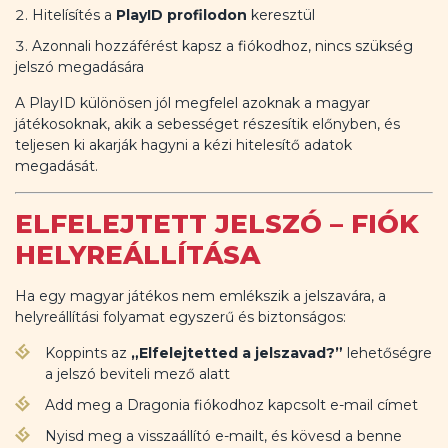
Hitelísítés a
PlayID profilodon
keresztül
Azonnali hozzáférést kapsz a fiókodhoz, nincs szükség
jelszó megadására
A PlayID különösen jól megfelel azoknak a magyar
játékosoknak, akik a sebességet részesítik előnyben, és
teljesen ki akarják hagyni a kézi hitelesítő adatok
megadását.
ELFELEJTETT JELSZÓ – FIÓK
HELYREÁLLÍTÁSA
Ha egy magyar játékos nem emlékszik a jelszavára, a
helyreállítási folyamat egyszerű és biztonságos:
Koppints az
„Elfelejtetted a jelszavad?”
lehetőségre
a jelszó beviteli mező alatt
Add meg a Dragonia fiókodhoz kapcsolt e-mail címet
Nyisd meg a visszaállító e-mailt, és kövesd a benne