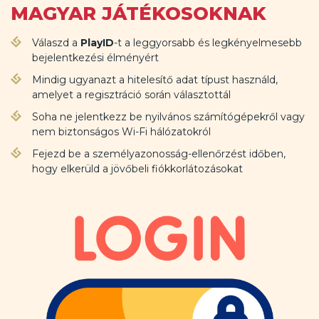
MAGYAR JÁTÉKOSOKNAK
Válaszd a
PlayID
-t a leggyorsabb és legkényelmesebb
bejelentkezési élményért
Mindig ugyanazt a hitelesítő adat típust használd,
amelyet a regisztráció során választottál
Soha ne jelentkezz be nyilvános számítógépekről vagy
nem biztonságos Wi-Fi hálózatokról
Fejezd be a személyazonosság-ellenőrzést időben,
hogy elkerüld a jövőbeli fiókkorlátozásokat