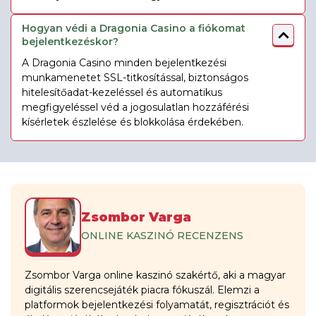
Hogyan védi a Dragonia Casino a fiókomat
bejelentkezéskor?
A Dragonia Casino minden bejelentkezési
munkamenetet SSL-titkosítással, biztonságos
hitelesítőadat-kezeléssel és automatikus
megfigyeléssel véd a jogosulatlan hozzáférési
kísérletek észlelése és blokkolása érdekében.
Zsombor Varga
ONLINE KASZINÓ RECENZENS
Zsombor Varga online kaszinó szakértő, aki a magyar
digitális szerencsejáték piacra fókuszál. Elemzi a
platformok bejelentkezési folyamatát, regisztrációt és