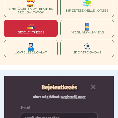
NYERŐGÉPEK, JÁTÉKOK ÉS
KIFIZETÉSEK/ELLENŐRZÉS
SZOLGÁLTATÓK
BEJELENTKEZÉS
MOBILALKALMAZÁS
ÜGYFÉLSZOLGÁLAT
SPORTFOGADÁS