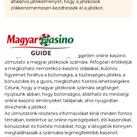
általános játékélményét, hogy a játékosok
zökkenőmentesen kezdhessék el a játékot.
A MagyarCasinoGuide.com egy független online kaszinó
útmutató a magyar játékosok számára. Átfogóan értékeljük
a megbízható nemzetközi kaszinó oldalakat, különös
figyelmet fordítva a biztonságra, a tisztességes játékra, a
bónuszokra és a gyors, megbízható fizetési lehetőségekre.
Célunk, hogy a magyar játékosok számára segítséget
nyújtsunk abban, hogy biztonságos, átlátható és minőségi
online kaszinó élményeket találjanak, ahol nyugodtan
élvezhetik a játékot.
Az útmutatónk részletes információkat kínál minden fontos
témában, beleértve az online nyerőgépeket, élő kaszinókat,
bónuszokat és fizetési módokat, hogy a látogatók könnyen
megtalálhassák a számukra legmegfelelőbb kaszinót.