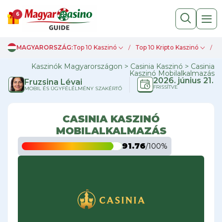
6
MAGYARORSZÁG:
Top 10 Kaszinó
Top 10 Kripto Kaszinó
L
Kaszinók Magyarországon
>
Casinia Kaszinó
>
Casinia
Kaszinó Mobilalkalmazás
2026. június 21.
Fruzsina Lévai
FRISSÍTVE
MOBIL ÉS ÜGYFÉLÉLMÉNY SZAKÉRTŐ
CASINIA KASZINÓ
MOBILALKALMAZÁS
91.76
/100%