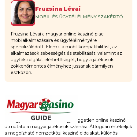
Fruzsina Lévai
MOBIL ÉS ÜGYFÉLÉLMÉNY SZAKÉRTŐ
Fruzsina Lévai a magyar online kaszinó piac
mobilalkalmazásaira és ügyfélélményére
specializálódott. Elemzi a mobil kompatibilitást, az
alkalmazások sebességét és stabilitását, valamint az
ügyfélszolgálat elérhetőségét, hogy a játékosok
zökkenőmentes élményhez jussanak bármilyen
eszközön.
A MagyarCasinoGuide.com egy független online kaszinó
útmutató a magyar játékosok számára. Átfogóan értékeljük
a megbízható nemzetközi kaszinó oldalakat, különös