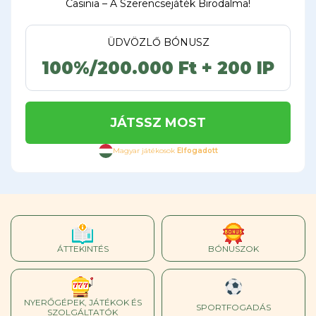
Casinia – A Szerencsejáték Birodalma!
ÜDVÖZLŐ BÓNUSZ
100%/200.000 Ft + 200 IP
JÁTSSZ MOST
Magyar játékosok
Elfogadott
ÁTTEKINTÉS
BÓNUSZOK
NYERŐGÉPEK, JÁTÉKOK ÉS
SPORTFOGADÁS
SZOLGÁLTATÓK