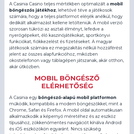
A Casinia Casino teljes mértékben optimalizált a
mobil
böngészős játékhoz
, lehetővé téve a játékosok
számára, hogy a teljes platformot elérjék anélkül, hogy
dedikált alkalmazást kellene letölteniük. A mobil verzió
szorosan tükrözi az asztali élményt, lefedve a
nyerőgépeket, élő kaszinójátékokat, sportkönyvi
funkciókat, fiókkezelést és fizetéseket. A magyar
játékosok számára ez megszakítás nélküli hozzáférést
jelent az összes alapfunkcióhoz, miközben
okostelefonon vagy táblagépen játszanak, akár otthon,
akár útközben.
MOBIL BÖNGÉSZŐ
ELÉRHETŐSÉG
A Casinia egy
böngésző-alapú mobil platformon
működik, kompatibilis a modern böngészőkkel, mint a
Chrome, Safari és Firefox. A mobil oldal automatikusan
alkalmazkodik a képernyő méretéhez és az eszköz
típusához, zökkenőmentes navigációt kínálva Android
és iOS eszközökön egyaránt. Nincs szükség