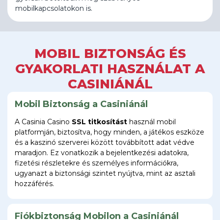
mobilkapcsolatokon is.
MOBIL BIZTONSÁG ÉS
GYAKORLATI HASZNÁLAT A
CASINIÁNÁL
Mobil Biztonság a Casiniánál
A Casinia Casino
SSL titkosítást
használ mobil
platformján, biztosítva, hogy minden, a játékos eszköze
és a kaszinó szerverei között továbbított adat védve
maradjon. Ez vonatkozik a bejelentkezési adatokra,
fizetési részletekre és személyes információkra,
ugyanazt a biztonsági szintet nyújtva, mint az asztali
hozzáférés.
Fiókbiztonság Mobilon a Casiniánál