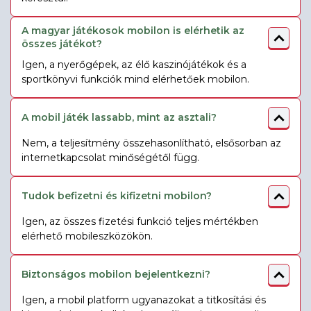
A magyar játékosok mobilon is elérhetik az
összes játékot?
Igen, a nyerőgépek, az élő kaszinójátékok és a
sportkönyvi funkciók mind elérhetőek mobilon.
A mobil játék lassabb, mint az asztali?
Nem, a teljesítmény összehasonlítható, elsősorban az
internetkapcsolat minőségétől függ.
Tudok befizetni és kifizetni mobilon?
Igen, az összes fizetési funkció teljes mértékben
elérhető mobileszközökön.
Biztonságos mobilon bejelentkezni?
Igen, a mobil platform ugyanazokat a titkosítási és