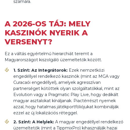
számára.
A 2026-OS TÁJ: MELY
KASZINÓK NYERIK A
VERSENYT?
Ez a váltás egyértelmű hierarchiát teremt a
Magyarországot kiszolgáló üzemeltetők között.
1. Szint: Az Integrátorok:
Ezek nemzetközi
engedéllyel rendelkező kaszinók (mint az MGA vagy
Curacaói engedéllyel), amelyek agresszívan
partnerséget kötöttek olyan szolgáltatókkal, mint az
Evolution vagy a Pragmatic Play Live, hogy dedikált
magyar asztalokat kínáljanak. Piactérrészt nyernek
azzal, hogy hatalmas játékportfóliójukat kombinálják
ezzel az új lokalizációs réteggel.
2. Szint: A Helyiek:
A magyar engedéllyel rendelkező
üzemeltetők (mint a TippmixPro) kihasználják hazai