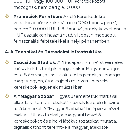
000 HUF vagy 100 000 HUF keretek között
mozognak, nem pedig €10 000.
Promóciók Forintban:
Az élő kereskedőkre
vonatkozó bónuszok már nem “€50 bónuszpénz”,
hanem “10 000 HUF Élő Bónusz”, amely közvetlenül a
HUF asztalokon használható, világosan megadott
felhasználási feltételekkel a helyi pénznemben.
4. A Technikai és Társadalmi Infrastruktúra
Csúcsidős Stúdiók:
A “Budapest Prime” streamelési
műszakok biztosítják, hogy amikor Magyarországon
este 8 óra van, az asztalak tele legyenek, az energia
magas legyen, és a legjobb magyarul beszélő
kereskedők legyenek műszakban.
A “Magyar Szoba”:
Egyes üzemeltetők márkával
ellátott, virtuális “szobákat” hoznak létre élő kaszinó
auláikon belül. A “Magyar Szobába” belépve a nézet
csak a HUF asztalokat, a magyarul beszélő
kereskedőket és a helyi játékváltozatokat mutatja,
digitális otthont teremtve a magyar játékosok