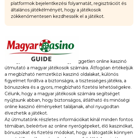
platformok bejelentkezési folyamatát, regisztrációt és
általános játékélményét, hogy a játékosok
zökkenőmentesen kezdhessék el a játékot.
A MagyarCasinoGuide.com egy független online kaszinó
útmutató a magyar játékosok számára. Átfogóan értékeljük
a megbízható nemzetközi kaszinó oldalakat, különös
figyelmet fordítva a biztonságra, a tisztességes játékra, a
bónuszokra és a gyors, megbízható fizetési lehetőségekre.
Célunk, hogy a magyar játékosok számára segítséget
nyújtsunk abban, hogy biztonságos, átlátható és minőségi
online kaszinó élményeket találjanak, ahol nyugodtan
élvezhetik a játékot.
Az útmutatónk részletes információkat kínál minden fontos
témában, beleértve az online nyerőgépeket, élő kaszinókat,
bónuszokat és fizetési módokat, hogy a látogatók könnyen